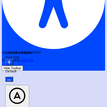
Accessibility Adjustments
Content Modules
Font Size
Powered by
OneTap
Hide Toolbar
Default