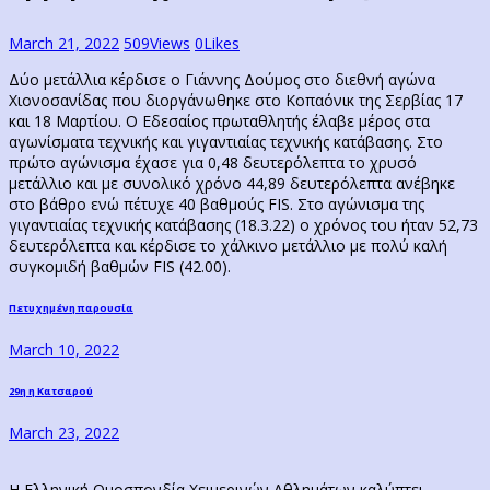
March 21, 2022
509
Views
0
Likes
Δύο μετάλλια κέρδισε ο Γιάννης Δούμος στο διεθνή αγώνα
Χιονοσανίδας που διοργάνωθηκε στο Κοπαόνικ της Σερβίας 17
και 18 Μαρτίου. Ο Εδεσαίος πρωταθλητής έλαβε μέρος στα
αγωνίσματα τεχνικής και γιγαντιαίας τεχνικής κατάβασης. Στο
πρώτο αγώνισμα έχασε για 0,48 δευτερόλεπτα το χρυσό
μετάλλιο και με συνολικό χρόνο 44,89 δευτερόλεπτα ανέβηκε
στο βάθρο ενώ πέτυχε 40 βαθμούς FIS. Στο αγώνισμα της
γιγαντιαίας τεχνικής κατάβασης (18.3.22) ο χρόνος του ήταν 52,73
δευτερόλεπτα και κέρδισε το χάλκινο μετάλλιο με πολύ καλή
συγκομιδή βαθμών FIS (42.00).
Post
Previous
Πετυχημένη παρουσία
post:
navigation
March 10, 2022
Next
29η η Κατσαρού
post:
March 23, 2022
Η Ελληνική Ομοσπονδία Χειμερινών Αθλημάτων καλύπτει