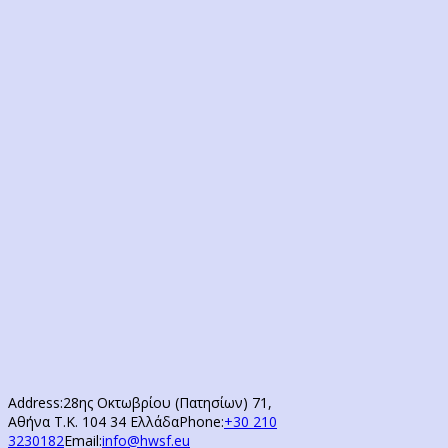
Address:
28ης Οκτωβρίου (Πατησίων) 71,
Αθήνα Τ.Κ. 104 34 Ελλάδα
Phone:
+30 210
3230182
Email:
info@hwsf.eu