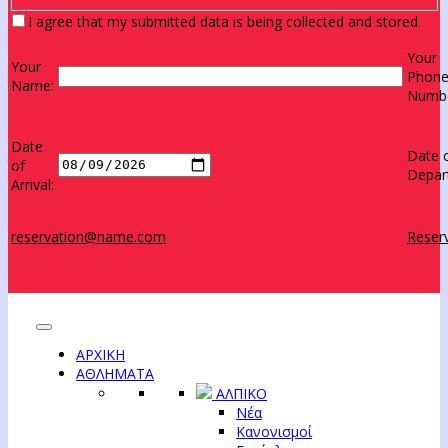
I agree that my submitted data is being collected and stored.
Your
Your
Phon
Name:
Numbe
Date
Date 
of
Depar
Arrival:
reservation@name.com
Reserv
ΑΡΧΙΚΗ
ΑΘΛΗΜΑΤΑ
ΑΛΠΙΚΟ
Νέα
Κανονισμοί