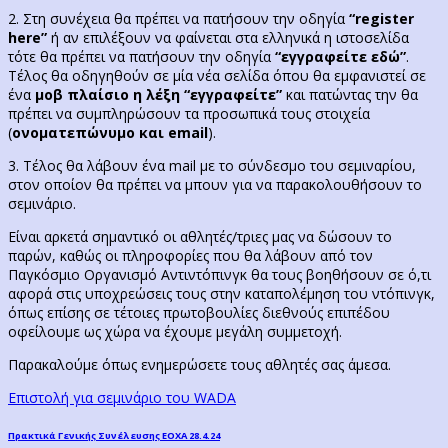
2. Στη συνέχεια θα πρέπει να πατήσουν την οδηγία
“register
here”
ή αν επιλέξουν να φαίνεται στα ελληνικά η ιστοσελίδα
τότε θα πρέπει να πατήσουν την οδηγία
“εγγραφείτε εδώ”
.
Τέλος θα οδηγηθούν σε μία νέα σελίδα όπου θα εμφανιστεί σε
ένα
μοβ πλαίσιο η λέξη “εγγραφείτε”
και πατώντας την θα
πρέπει να συμπληρώσουν τα προσωπικά τους στοιχεία
(
ονοματεπώνυμο και email
).
3. Τέλος θα λάβουν ένα mail με το σύνδεσμο του σεμιναρίου,
στον οποίον θα πρέπει να μπουν για να παρακολουθήσουν το
σεμινάριο.
Είναι αρκετά σημαντικό οι αθλητές/τριες μας να δώσουν το
παρών, καθώς οι πληροφορίες που θα λάβουν από τον
Παγκόσμιο Οργανισμό Αντιντόπινγκ θα τους βοηθήσουν σε ό,τι
αφορά στις υποχρεώσεις τους στην καταπολέμηση του ντόπινγκ,
όπως επίσης σε τέτοιες πρωτοβουλίες διεθνούς επιπέδου
οφείλουμε ως χώρα να έχουμε μεγάλη συμμετοχή.
Παρακαλούμε όπως ενημερώσετε τους αθλητές σας άμεσα.
Επιστολή για σεμινάριο του WADA
Post
Previous
Πρακτικά Γενικής Συνέλευσης ΕΟΧΑ 28.4.24