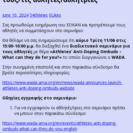
June 10, 2024
540
Views
0
Likes
Σας προωθούμε ενημέρωση του ΕΟΚΑΝ και προτρέπουμε τους
αθλητές να συμμετάσχουν στο σεμινάριο:
Θα θέλαμε να σας ενημερώσουμε ότι
αύριο Τρίτη 11/06 στις
15:00-16:00 μ.μ.
θα διεξαχθεί ένα
διαδικτυακό σεμινάριο για
τους αθλητές
με θέμα
«Athletes’ Anti-Doping Ombuds –
What can they do for you?»
το οποίο διοργανώνει ο
WADA
.
Στην συνημμένη επιστολή και στον παρακάτω σύνδεσμο θα
βρείτε περισσότερες πληροφορίες:
https://www.wada-ama.org/en/news/wada-announces-launch-
athletes-anti-doping-ombuds-website
Οδηγίες εγγραφής στο σεμινάριο:
Για να εγγραφούν οι αθλητές/τριες στο σεμινάριο πρέπει
να μπουν στον παρακάτω σύνδεσμο:
https://www.wada-ama.org/en/events/athletes-anti-doping-
ombuds-what-can-they-do-you-english