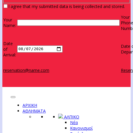
I agree that my submitted data is being collected and stored.
Your
Your
Phon
Name:
Numbe
Date
Date 
of
Depar
Arrival:
reservation@name.com
Reserv
ΑΡΧΙΚΗ
ΑΘΛΗΜΑΤΑ
ΑΛΠΙΚΟ
Νέα
Κανονισμοί