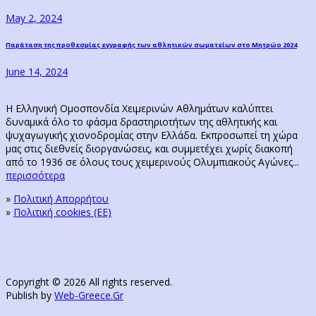
post:
navigation
May 2, 2024
Next
Παράταση της προθεσμίας εγγραφής των αθλητικών σωματείων στο Μητρώο 2024
post:
June 14, 2024
Η Ελληνική Ομοσπονδία Χειμερινών Αθλημάτων καλύπτει
δυναμικά όλο το φάσμα δραστηριοτήτων της αθλητικής και
ψυχαγωγικής χιονοδρομίας στην Ελλάδα. Εκπροσωπεί τη χώρα
μας στις διεθνείς διοργανώσεις, και συμμετέχει χωρίς διακοπή
από το 1936 σε όλους τους χειμερινούς Ολυμπιακούς Αγώνες...
περισσότερα
»
Πολιτική Απορρήτου
»
Πολιτική cookies (ΕΕ)
Copyright © 2026 All rights reserved.
Publish by
Web-Greece.Gr