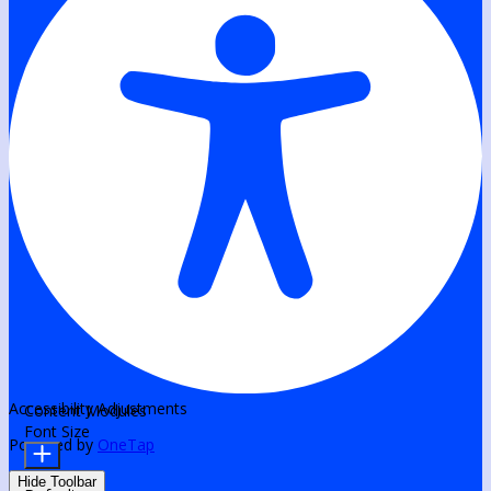
Accessibility Adjustments
Content Modules
Font Size
Powered by
OneTap
Hide Toolbar