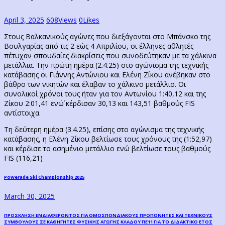
April 3, 2025
608
Views
0
Likes
Στους Βαλκανικούς αγώνες που διεξάγονται στο Μπάνσκο της
Βουλγαρίας από τις 2 εώς 4 Απριλίου, οι έλληνες αθλητές
πέτυχαν σπουδαίες διακρίσεις που συνοδεύτηκαν με τα χάλκινα
μετάλλια. Την πρώτη ημέρα (2.4.25) στο αγώνισμα της τεχνικής
κατάβασης οι Γιάννης Αντώνιου και Ελένη Ζίκου ανέβηκαν στο
βάθρο των νικητών και έλαβαν το χάλκινο μετάλλιο. Οι
συνολικοί χρόνοι τους ήταν για τον Αντωνίου 1:40,12 και της
Ζίκου 2:01,41 ενώ´κέρδισαν 30,13 και 143,51 βαθμούς FIS
αντίστοιχα.
Τη δεύτερη ημέρα (3.4.25), επίσης στο αγώνισμα της τεχνικής
κατάβασης, η Ελένη Ζίκου βελτίωσε τους χρόνους της (1:52,97)
και κέρδισε το ασημένιο μετάλλιο ενώ βελτίωσε τους βαθμούς
FIS (116,21)
Post
Previous
Powerade Ski Championship 2025
post:
navigation
March 30, 2025
Next
ΠΡΟΣΚΛΗΣΗ ΕΝΔΙΑΦΕΡΟΝΤΟΣ ΓΙΑ ΟΜΟΣΠΟΝΔΙΑΚΟΥΣ ΠΡΟΠΟΝΗΤΕΣ ΚΑΙ ΤΕΧΝΙΚΟΥΣ
ΣΥΜΒΟΥΛΟΥΣ ΣΕ ΚΑΘΗΓΗΤΕΣ ΦΥΣΙΚΗΣ ΑΓΩΓΗΣ ΚΛΑΔΟΥ ΠΕ11 ΓΙΑ ΤΟ ΔΙΔΑΚΤΙΚΟ ΕΤΟΣ