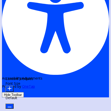
Accessibility Adjustments
Content Modules
Font Size
Powered by
OneTap
Hide Toolbar
Default