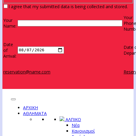
I agree that my submitted data is being collected and stored.
Your
Your
Phon
Name:
Numbe
Date
Date 
of
Depar
Arrival:
reservation@name.com
Reserv
ΑΡΧΙΚΗ
ΑΘΛΗΜΑΤΑ
ΑΛΠΙΚΟ
Νέα
Κανονισμοί