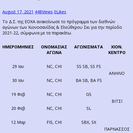
August 17, 2021
448
Views
0
Likes
Το Δ.Σ. της ΕΟΧΑ ανακοίνωσε το πρόγραμμα των διεθνών
αγώνων των Χιονοσανίδας & Ελεύθερου Σκι για την περίοδο
2021-22, σύμφωνα με τα παρακάτω.
ΗΜΕΡΟΜΗΝΙΕΣ
ΟΝΟΜΑΣΙΑΣ
ΑΓΩΝΙΣΜΑΤΑ
ΧΙΟΝ.
ΑΓΩΝΑ
ΚΕΝΤΡΟ
29 Ιαν
NC, CHI
SS SB, SS FS
ΑΝΗΛΙΟ
30 Ιαν
NC, CHI
BA SB, BA FS
19 Φεβ
NC, CHI
GS
ΒΙΤΣΙ
20 Φεβ
NC, CHI
SL
12 Μαρ
FIS, CHI
SBX, SX
ΠΑΡΝΑΣΣΟΣ