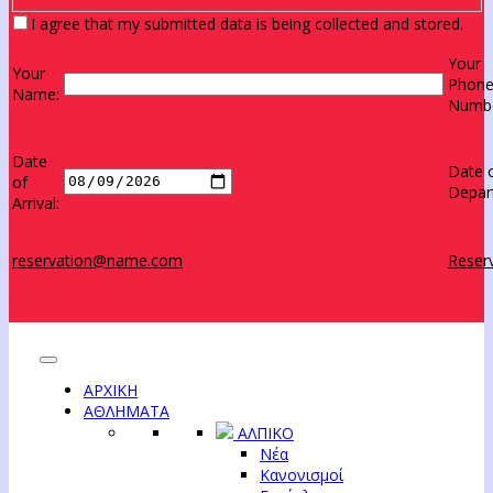
I agree that my submitted data is being collected and stored.
Your
Your
Phon
Name:
Numbe
Date
Date 
of
Depar
Arrival:
reservation@name.com
Reserv
ΑΡΧΙΚΗ
ΑΘΛΗΜΑΤΑ
ΑΛΠΙΚΟ
Νέα
Κανονισμοί