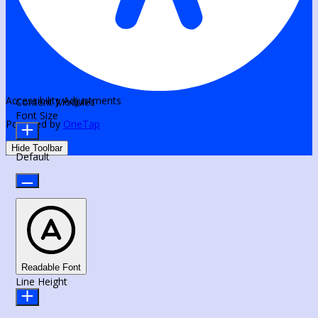
Accessibility Adjustments
Content Modules
Font Size
Powered by
OneTap
Hide Toolbar
Default
Readable Font
Line Height