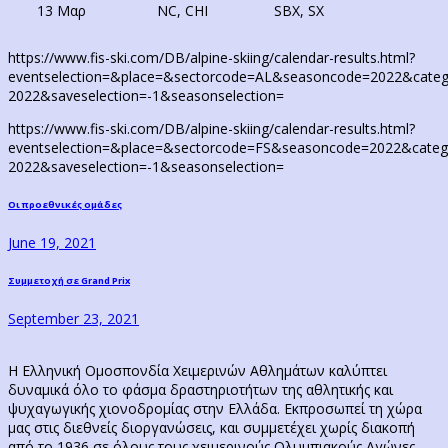
13 Μαρ
NC, CHI
SBX, SX
https://www.fis-ski.com/DB/alpine-skiing/calendar-results.html?
eventselection=&place=&sectorcode=AL&seasoncode=2022&cate
2022&saveselection=-1&seasonselection=
https://www.fis-ski.com/DB/alpine-skiing/calendar-results.html?
eventselection=&place=&sectorcode=FS&seasoncode=2022&cate
2022&saveselection=-1&seasonselection=
Post
Previous
Οι προεθνικές ομάδες
post:
navigation
June 19, 2021
Next
Συμμετοχή σε Grand Prix
post:
September 23, 2021
Η Ελληνική Ομοσπονδία Χειμερινών Αθλημάτων καλύπτει
δυναμικά όλο το φάσμα δραστηριοτήτων της αθλητικής και
ψυχαγωγικής χιονοδρομίας στην Ελλάδα. Εκπροσωπεί τη χώρα
μας στις διεθνείς διοργανώσεις, και συμμετέχει χωρίς διακοπή
από το 1936 σε όλους τους χειμερινούς Ολυμπιακούς Αγώνες...