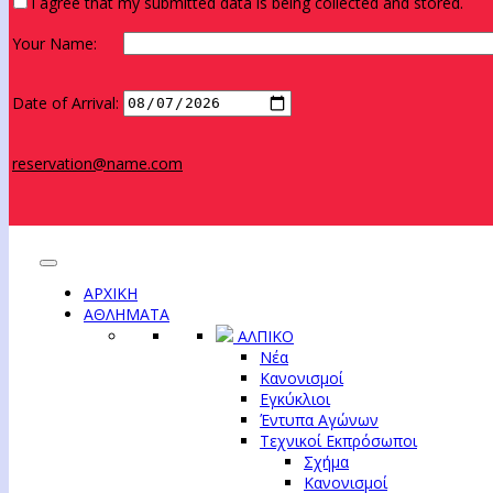
I agree that my submitted data is being collected and stored.
Your Name:
Date of Arrival:
reservation@name.com
ΑΡΧΙΚΗ
ΑΘΛΗΜΑΤΑ
ΑΛΠΙΚΟ
Νέα
Κανονισμοί
Εγκύκλιοι
Έντυπα Αγώνων
Τεχνικοί Εκπρόσωποι
Σχήμα
Κανονισμοί