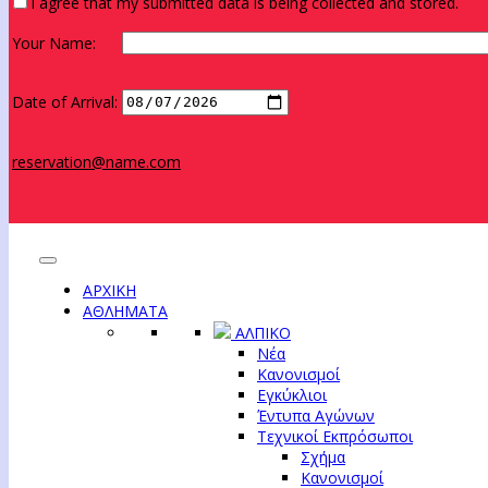
I agree that my submitted data is being collected and stored.
Your Name:
Date of Arrival:
reservation@name.com
ΑΡΧΙΚΗ
ΑΘΛΗΜΑΤΑ
ΑΛΠΙΚΟ
Νέα
Κανονισμοί
Εγκύκλιοι
Έντυπα Αγώνων
Τεχνικοί Εκπρόσωποι
Σχήμα
Κανονισμοί