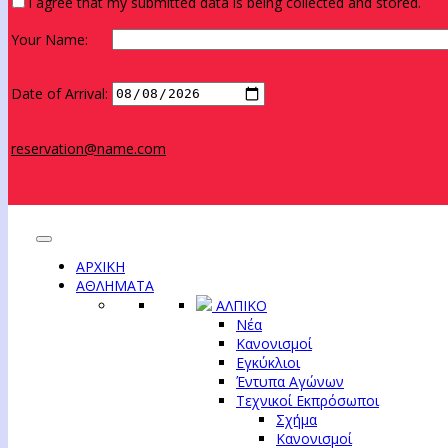
I agree that my submitted data is being collected and stored.
Your Name:
Date of Arrival:
reservation@name.com
ΑΡΧΙΚΗ
ΑΘΛΗΜΑΤΑ
ΑΛΠΙΚΟ
Νέα
Κανονισμοί
Εγκύκλιοι
Έντυπα Αγώνων
Τεχνικοί Εκπρόσωποι
Σχήμα
Κανονισμοί