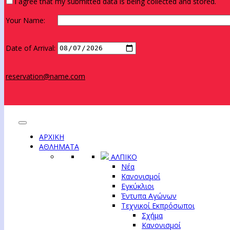
I agree that my submitted data is being collected and stored.
Your Name:
Date of Arrival:
reservation@name.com
ΑΡΧΙΚΗ
ΑΘΛΗΜΑΤΑ
ΑΛΠΙΚΟ
Νέα
Κανονισμοί
Εγκύκλιοι
Έντυπα Αγώνων
Τεχνικοί Εκπρόσωποι
Σχήμα
Κανονισμοί