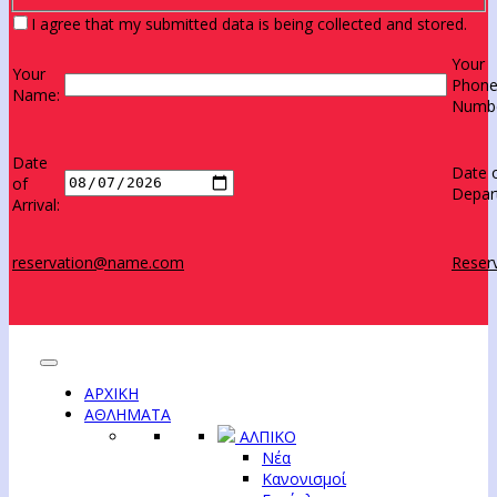
I agree that my submitted data is being collected and stored.
Your
Your
Phon
Name:
Numbe
Date
Date 
of
Depar
Arrival:
reservation@name.com
Reserv
ΑΡΧΙΚΗ
ΑΘΛΗΜΑΤΑ
ΑΛΠΙΚΟ
Νέα
Κανονισμοί