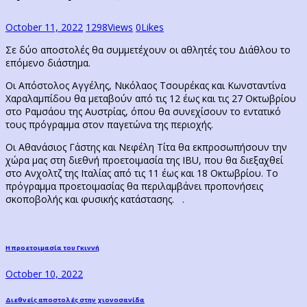
October 11, 2022
1298
Views
0
Likes
Σε δύο αποστολές θα συμμετέχουν οι αθλητές του Διάθλου το
επόμενο διάστημα.
Οι Απόστολος Αγγέλης, Νικόλαος Τσουρέκας και Κωνσταντίνα
Χαραλαμπίδου θα μεταβούν από τις 12 έως και τις 27 Οκτωβρίου
στο Ραμσάου της Αυστρίας, όπου θα συνεχίσουν το εντατικό
τους πρόγραμμα στον παγετώνα της περιοχής.
Οι Αθανάσιος Γάστης και Νεφέλη Τίτα θα εκπροσωπήσουν την
χώρα μας στη διεθνή προετοιμασία της ΙΒU, που θα διεξαχθεί
στο Ανχολτζ της Ιταλίας από τις 11 έως και 18 Οκτωβρίου. Το
πρόγραμμα προετοιμασίας θα περιλαμβάνει προπονήσεις
σκοποβολής και φυσικής κατάστασης. .
Post
Previous
Η προετοιμασία του Γκιννή
post:
navigation
October 10, 2022
Next
Διεθνείς αποστολές στην χιονοσανίδα