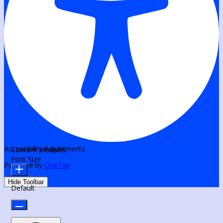
Accessibility Adjustments
Content Modules
Font Size
Powered by
OneTap
Hide Toolbar
Default