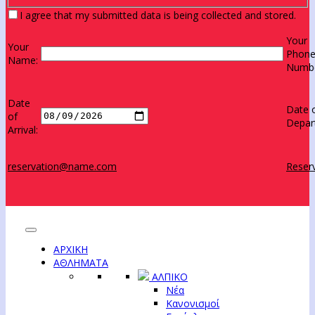
I agree that my submitted data is being collected and stored.
Your
Your
Phon
Name:
Numbe
Date
Date 
of
Depar
Arrival:
reservation@name.com
Reserv
ΑΡΧΙΚΗ
ΑΘΛΗΜΑΤΑ
ΑΛΠΙΚΟ
Νέα
Κανονισμοί