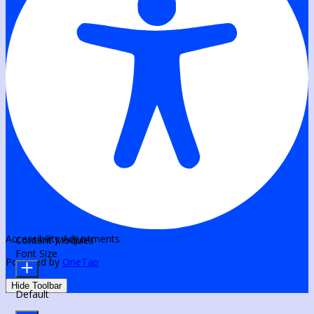
Accessibility Adjustments
Content Modules
Font Size
Powered by
OneTap
Hide Toolbar
Default