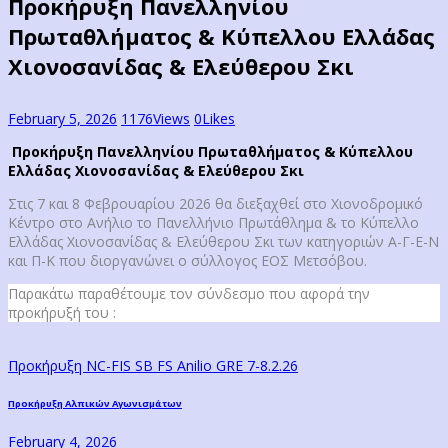
Προκήρυξη Πανελληνίου
Πρωταθλήματος & Κύπελλου Ελλάδας
Χιονοσανίδας & Ελεύθερου Σκι
February 5, 2026
1176
Views
0
Likes
Προκήρυξη Πανελληνίου Πρωταθλήματος & Κύπελλου
Ελλάδας Χιονοσανίδας & Ελεύθερου Σκι
Στις 7 και 8 Φεβρουαρίου 2026 θα διεξαχθεί στο Χιονοδρομικό
Κέντρο στο Ανήλιο το Πανελλήνιο Πρωτάθλημα & το Κύπελλο
Ελλάδας Χιονοσανίδας & Ελεύθερου Σκι των κατηγοριών Α-Γ-Ε-Ν
και Π-Κ που διοργανώνει ο σύλλογος ΕΟΣ Μετσόβου.
Παρακάτω παραθέτουμε τον σύνδεσμο που αφορά την
προκήρυξή του :
Προκήρυξη NC-FIS SB FS Anilio GRE 7-8.2.26
Post
Previous
Προκήρυξη Αλπικών Αγωνισμάτων
post:
navigation
February 4, 2026