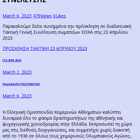
March 6, 2023
479
Views
0
Likes
Παρακαλούμε δείτε συνημμένα την πρόσκληση σε διαδικτυακή
Τακτική Γενική Συνέλευση σωματείων ΕΟΧΑ στις 23 Απριλίου
2023
ΠΡΟΣΚΛΗΣΗ ΤΑΚΤΙΚΗ 23 ΑΠΡΙΛΙΟΥ 2023
Post
Previous
ΓΓΑ ΦΕΚ 2023
post:
navigation
March 2, 2023
Next
Προκήρυξη ΠΑΧ ΠΑΜ ΠAΓ
post:
March 6, 2023
Η Ελληνική Ομοσπονδία Χειμερινών Αθλημάτων καλύπτει
δυναμικά όλο το φάσμα δραστηριοτήτων της αθλητικής και
ψυχαγωγικής χιονοδρομίας στην Ελλάδα. Εκπροσωπεί τη χώρα
μας στις διεθνείς διοργανώσεις, και συμμετέχει χωρίς διακοπή
από το 1936 σε όλους τους χειμερινούς Ολυμπιακούς Αγώνες...