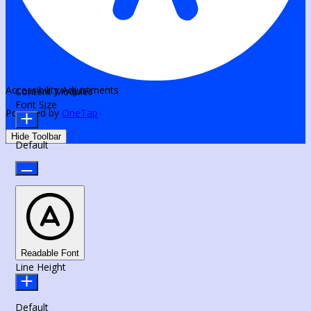
Accessibility Adjustments
Content Modules
Font Size
Powered by
OneTap
Hide Toolbar
Default
Readable Font
Line Height
Default