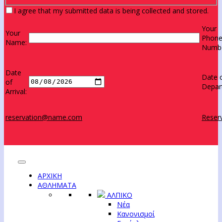
I agree that my submitted data is being collected and stored.
Your
Your
Phon
Name:
Numbe
Date
Date 
of
Depar
Arrival:
reservation@name.com
Reserv
ΑΡΧΙΚΗ
ΑΘΛΗΜΑΤΑ
ΑΛΠΙΚΟ
Νέα
Κανονισμοί