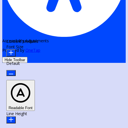
Accessibility Adjustments
Content Modules
Font Size
Powered by
OneTap
Hide Toolbar
Default
Readable Font
Line Height