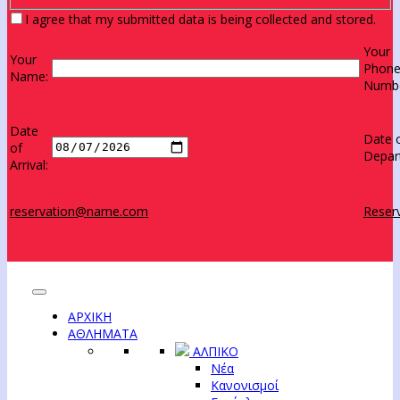
I agree that my submitted data is being collected and stored.
Your
Your
Phon
Name:
Numbe
Date
Date 
of
Depar
Arrival:
reservation@name.com
Reserv
ΑΡΧΙΚΗ
ΑΘΛΗΜΑΤΑ
ΑΛΠΙΚΟ
Νέα
Κανονισμοί