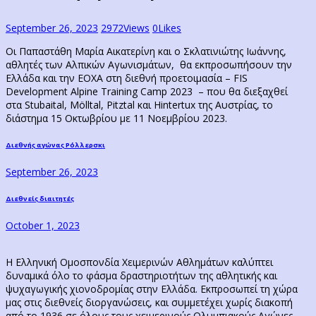
September 26, 2023
2972
Views
0
Likes
Οι Παπαστάθη Μαρία Αικατερίνη και ο Σκλατινιώτης Ιωάννης,
αθλητές των Αλπικών Αγωνισμάτων, θα εκπροσωπήσουν την
Ελλάδα και την ΕΟΧΑ στη διεθνή προετοιμασία – FIS
Development Alpine Training Camp 2023 – που θα διεξαχθεί
στα Stubaital, Mölltal, Pitztal και Hintertux της Αυστρίας, το
διάστημα 15 Οκτωβρίου με 11 Νοεμβρίου 2023.
Post
Previous
Διεθνής αγώνας Ρόλλερσκι
post:
navigation
September 26, 2023
Next
Διεθνείς διαιτητές
post:
October 1, 2023
Η Ελληνική Ομοσπονδία Χειμερινών Αθλημάτων καλύπτει
δυναμικά όλο το φάσμα δραστηριοτήτων της αθλητικής και
ψυχαγωγικής χιονοδρομίας στην Ελλάδα. Εκπροσωπεί τη χώρα
μας στις διεθνείς διοργανώσεις, και συμμετέχει χωρίς διακοπή
από το 1936 σε όλους τους χειμερινούς Ολυμπιακούς Αγώνες...