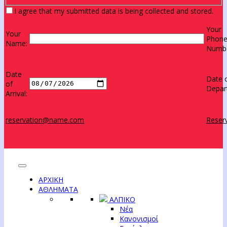
I agree that my submitted data is being collected and stored.
Your
Your
Phon
Name:
Numbe
Date
Date 
of
Depar
Arrival:
reservation@name.com
Reserv
ΑΡΧΙΚΗ
ΑΘΛΗΜΑΤΑ
ΑΛΠΙΚΟ
Νέα
Κανονισμοί