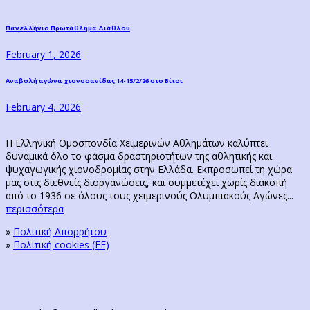
Post
Previous
Πανελλήνιο Πρωτάθλημα Διάθλου
post:
navigation
February 1, 2026
Next
Αναβολή αγώνα χιονοσανίδας 14-15/2/26 στο Βίτσι
post:
February 4, 2026
Η Ελληνική Ομοσπονδία Χειμερινών Αθλημάτων καλύπτει
δυναμικά όλο το φάσμα δραστηριοτήτων της αθλητικής και
ψυχαγωγικής χιονοδρομίας στην Ελλάδα. Εκπροσωπεί τη χώρα
μας στις διεθνείς διοργανώσεις, και συμμετέχει χωρίς διακοπή
από το 1936 σε όλους τους χειμερινούς Ολυμπιακούς Αγώνες...
περισσότερα
»
Πολιτική Απορρήτου
»
Πολιτική cookies (ΕΕ)