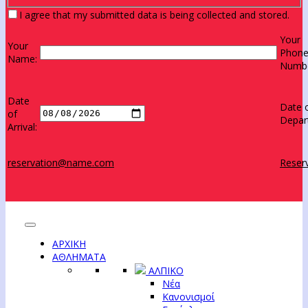
I agree that my submitted data is being collected and stored.
Your
Your
Phon
Name:
Numbe
Date
Date 
of
Depar
Arrival:
reservation@name.com
Reserv
ΑΡΧΙΚΗ
ΑΘΛΗΜΑΤΑ
ΑΛΠΙΚΟ
Νέα
Κανονισμοί