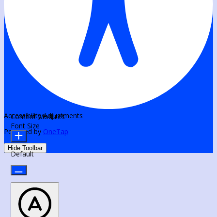
Accessibility Adjustments
Content Modules
Font Size
Powered by
OneTap
Hide Toolbar
Default