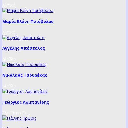
Αλπικό
Μαρία Ελένη Τσιόβολου
Αλπικό
Αγγέλης Απόστολος
Δίαθλο
Νικόλαος Τσουρέκας
Δίαθλο
Γεώργιος Αλμπανίδης
Ελεύθερο Σκι