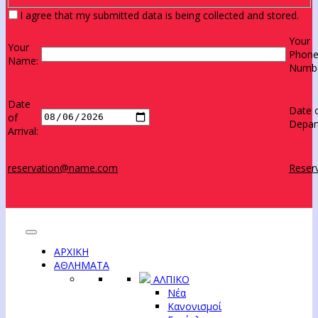
I agree that my submitted data is being collected and stored.
Your
Your
Phon
Name:
Numbe
Date
Date 
of
Depar
Arrival:
reservation@name.com
Reserv
ΑΡΧΙΚΗ
ΑΘΛΗΜΑΤΑ
ΑΛΠΙΚΟ
Νέα
Κανονισμοί