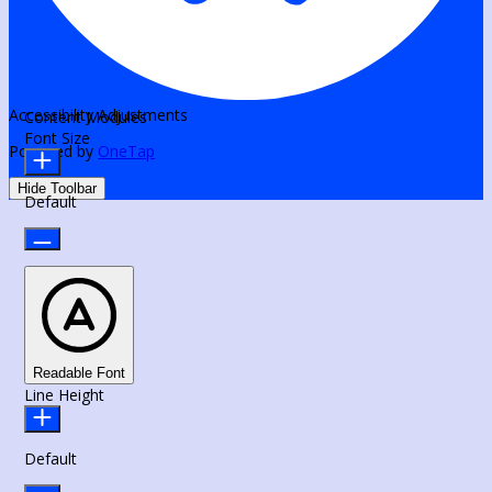
Accessibility Adjustments
Content Modules
Font Size
Powered by
OneTap
Hide Toolbar
Default
Readable Font
Line Height
Default