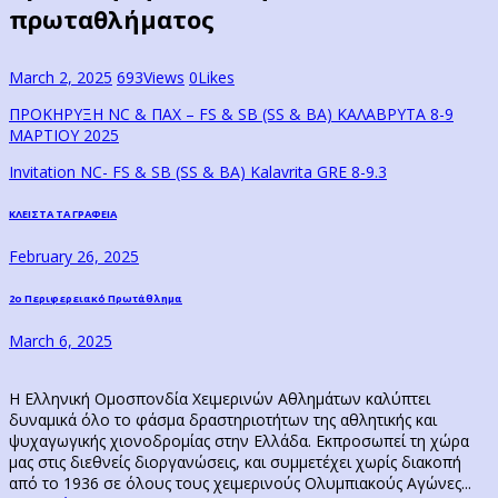
πρωταθλήματος
March 2, 2025
693
Views
0
Likes
ΠΡΟΚΗΡΥΞΗ NC & ΠΑΧ – FS & SB (SS & BA) ΚΑΛΑΒΡΥΤΑ 8-9
ΜΑΡΤΙΟΥ 2025
Invitation NC- FS & SB (SS & BA) Kalavrita GRE 8-9.3
Post
Previous
ΚΛΕΙΣΤΑ ΤΑ ΓΡΑΦΕΙΑ
post:
navigation
February 26, 2025
Next
2ο Περιφερειακό Πρωτάθλημα
post:
March 6, 2025
Η Ελληνική Ομοσπονδία Χειμερινών Αθλημάτων καλύπτει
δυναμικά όλο το φάσμα δραστηριοτήτων της αθλητικής και
ψυχαγωγικής χιονοδρομίας στην Ελλάδα. Εκπροσωπεί τη χώρα
μας στις διεθνείς διοργανώσεις, και συμμετέχει χωρίς διακοπή
από το 1936 σε όλους τους χειμερινούς Ολυμπιακούς Αγώνες...