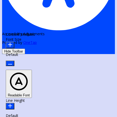
Accessibility Adjustments
Content Modules
Font Size
Powered by
OneTap
Hide Toolbar
Default
Readable Font
Line Height
Default