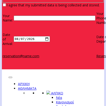
I agree that my submitted data is being collected and stored.
Your
Your
Phon
Name:
Numbe
Date
Date 
of
Depar
Arrival:
reservation@name.com
Reserv
ΑΡΧΙΚΗ
ΑΘΛΗΜΑΤΑ
ΑΛΠΙΚΟ
Νέα
Κανονισμοί