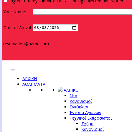
I agree that my submitted data is being collected and stored.
Your Name:
Date of Arrival:
reservation@name.com
ΑΡΧΙΚΗ
ΑΘΛΗΜΑΤΑ
ΑΛΠΙΚΟ
Νέα
Κανονισμοί
Εγκύκλιοι
Έντυπα Αγώνων
Τεχνικοί Εκπρόσωποι
Σχήμα
Κανονισμοί