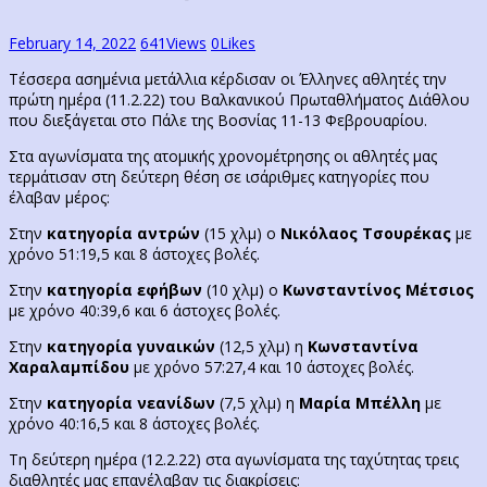
February 14, 2022
641
Views
0
Likes
Τέσσερα ασημένια μετάλλια κέρδισαν οι Έλληνες αθλητές την
πρώτη ημέρα (11.2.22) του Βαλκανικού Πρωταθλήματος Διάθλου
που διεξάγεται στο Πάλε της Βοσνίας 11-13 Φεβρουαρίου.
Στα αγωνίσματα της ατομικής χρονομέτρησης οι αθλητές μας
τερμάτισαν στη δεύτερη θέση σε ισάριθμες κατηγορίες που
έλαβαν μέρος:
Στην
κατηγορία αντρών
(15 χλμ) ο
Νικόλαος Τσουρέκας
με
χρόνο 51:19,5 και 8 άστοχες βολές.
Στην
κατηγορία εφήβων
(10 χλμ) ο
Κωνσταντίνος Μέτσιος
με χρόνο 40:39,6 και 6 άστοχες βολές.
Στην
κατηγορία γυναικών
(12,5 χλμ) η
Κωνσταντίνα
Χαραλαμπίδου
με χρόνο 57:27,4 και 10 άστοχες βολές.
Στην
κατηγορία νεανίδων
(7,5 χλμ) η
Μαρία Μπέλλη
με
χρόνο 40:16,5 και 8 άστοχες βολές.
Τη δεύτερη ημέρα (12.2.22) στα αγωνίσματα της ταχύτητας τρεις
διαθλητές μας επανέλαβαν τις διακρίσεις: