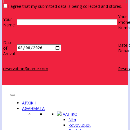
I agree that my submitted data is being collected and stored.
Your
Your
Phon
Name:
Numbe
Date
Date 
of
Depar
Arrival:
reservation@name.com
Reserv
ΑΡΧΙΚΗ
ΑΘΛΗΜΑΤΑ
ΑΛΠΙΚΟ
Νέα
Κανονισμοί