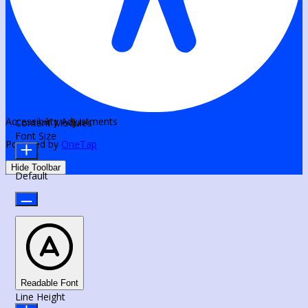
Accessibility Adjustments
Content Modules
Font Size
Powered by
OneTap
Hide Toolbar
Default
Readable Font
Line Height