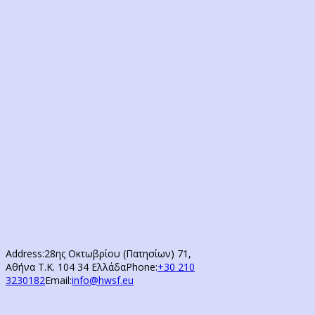
Address:
28ης Οκτωβρίου (Πατησίων) 71,
Αθήνα Τ.Κ. 104 34 Ελλάδα
Phone:
+30 210
3230182
Email:
info@hwsf.eu