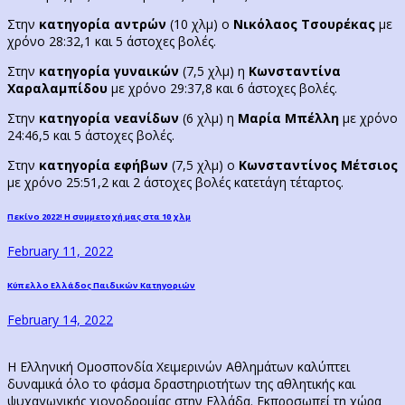
Στην
κατηγορία αντρών
(10 χλμ) ο
Νικόλαος Τσουρέκας
με
χρόνο 28:32,1 και 5 άστοχες βολές.
Στην
κατηγορία γυναικών
(7,5 χλμ) η
Κωνσταντίνα
Χαραλαμπίδου
με χρόνο 29:37,8 και 6 άστοχες βολές.
Στην
κατηγορία νεανίδων
(6 χλμ) η
Μαρία Μπέλλη
με χρόνο
24:46,5 και 5 άστοχες βολές.
Στην
κατηγορία εφήβων
(7,5 χλμ) ο
Κωνσταντίνος Μέτσιος
με χρόνο 25:51,2 και 2 άστοχες βολές κατετάγη τέταρτος.
Post
Previous
Πεκίνο 2022! Η συμμετοχή μας στα 10 χλμ
post:
navigation
February 11, 2022
Next
Κύπελλο Ελλάδος Παιδικών Κατηγοριών
post:
February 14, 2022
Η Ελληνική Ομοσπονδία Χειμερινών Αθλημάτων καλύπτει
δυναμικά όλο το φάσμα δραστηριοτήτων της αθλητικής και
ψυχαγωγικής χιονοδρομίας στην Ελλάδα. Εκπροσωπεί τη χώρα