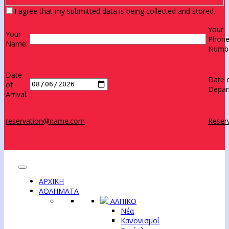
I agree that my submitted data is being collected and stored.
Your
Your
Phon
Name:
Numbe
Date
Date 
of
Depar
Arrival:
reservation@name.com
Reserv
ΑΡΧΙΚΗ
ΑΘΛΗΜΑΤΑ
ΑΛΠΙΚΟ
Νέα
Κανονισμοί