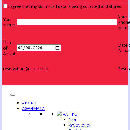
I agree that my submitted data is being collected and stored.
Your
Your
Phon
Name:
Numbe
Date
Date 
of
Depar
Arrival:
reservation@name.com
Reserv
ΑΡΧΙΚΗ
ΑΘΛΗΜΑΤΑ
ΑΛΠΙΚΟ
Νέα
Κανονισμοί