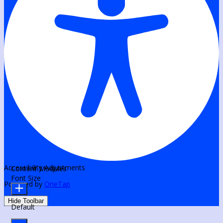
Accessibility Adjustments
Content Modules
Font Size
Powered by
OneTap
Hide Toolbar
Default