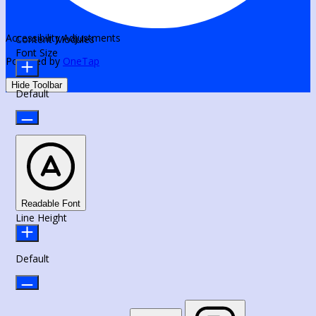
Accessibility Adjustments
Content Modules
Font Size
Powered by
OneTap
Hide Toolbar
Default
Readable Font
Line Height
Default