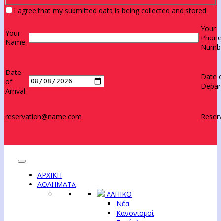
I agree that my submitted data is being collected and stored.
Your
Your
Phon
Name:
Numbe
Date
Date 
of
Depar
Arrival:
reservation@name.com
Reserv
ΑΡΧΙΚΗ
ΑΘΛΗΜΑΤΑ
ΑΛΠΙΚΟ
Νέα
Κανονισμοί