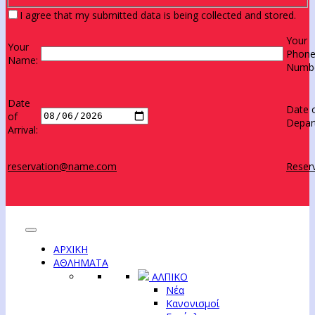
I agree that my submitted data is being collected and stored.
Your
Your
Phon
Name:
Numbe
Date
Date 
of
Depar
Arrival:
reservation@name.com
Reserv
ΑΡΧΙΚΗ
ΑΘΛΗΜΑΤΑ
ΑΛΠΙΚΟ
Νέα
Κανονισμοί