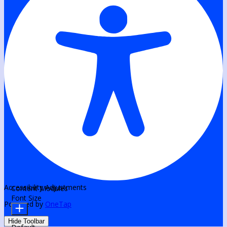
Accessibility Adjustments
Content Modules
Font Size
Powered by
OneTap
Hide Toolbar