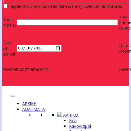
I agree that my submitted data is being collected and stored.
Your
Your
Phon
Name:
Numbe
Date
Date 
of
Depar
Arrival:
reservation@name.com
Reserv
ΑΡΧΙΚΗ
ΑΘΛΗΜΑΤΑ
ΑΛΠΙΚΟ
Νέα
Κανονισμοί