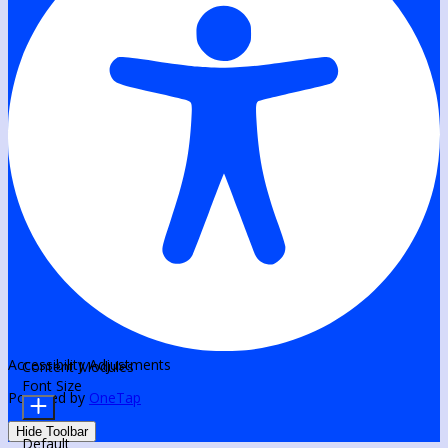
Accessibility Adjustments
Content Modules
Font Size
Powered by
OneTap
Hide Toolbar
Default