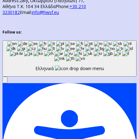
Address:
28ης Οκτωβρίου (Πατησίων) 71,
Αθήνα Τ.Κ. 104 34 Ελλάδα
Phone:
+30 210
3230182
Email:
info@hwsf.eu
Follow us:
Ελληνικά