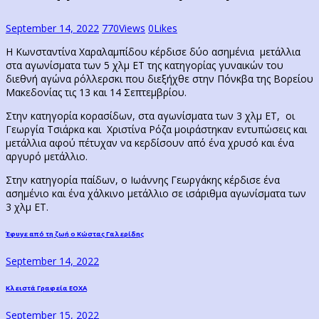
September 14, 2022
770
Views
0
Likes
Η Κωνσταντίνα Χαραλαμπίδου κέρδισε δύο ασημένια μετάλλια
στα αγωνίσματα των 5 χλμ ΕΤ της κατηγορίας γυναικών του
διεθνή αγώνα ρόλλερσκι που διεξήχθε στην Πόνκβα της Βορείου
Μακεδονίας τις 13 και 14 Σεπτεμβρίου.
Στην κατηγορία κορασίδων, στα αγωνίσματα των 3 χλμ ΕΤ, οι
Γεωργία Τσιάρκα και Χριστίνα Ρόζα μοιράστηκαν εντυπώσεις και
μετάλλια αφού πέτυχαν να κερδίσουν από ένα χρυσό και ένα
αργυρό μετάλλιο.
Στην κατηγορία παίδων, ο Ιωάννης Γεωργάκης κέρδισε ένα
ασημένιο και ένα χάλκινο μετάλλιο σε ισάριθμα αγωνίσματα των
3 χλμ ΕΤ.
Post
Previous
Έφυγε από τη ζωή ο Κώστας Γαλερίδης
post:
navigation
September 14, 2022
Next
Κλειστά Γραφεία ΕΟΧΑ
post:
September 15, 2022