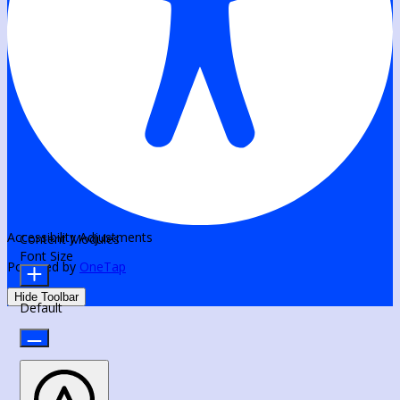
Accessibility Adjustments
Content Modules
Font Size
Powered by
OneTap
Hide Toolbar
Default