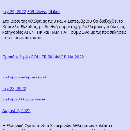
July 29, 2022
3594
Views
0
Likes
Στο Βίτσι της Φλώρινας τις 3 και 4 Σεπτεμβρίου θα διεξαχθεί το
Κύπελλο Ελλάδος, με διεθνή συμμετοχή, Ρόλλερσκι για όλες τις
κατηγορίες ΑΓΕΝ, ΠΚ και ΠΑΜ ΠΑΓ, σύμφωνα με τις προσκλήσεις
που επισυνάπτονται.
Προκήρυξη 4ο ROLLER SKI ΦΛΩΡΙΝΑ 2022
Post
Previous
Διεθνή αποστολή στα Αλπικά
post:
navigation
July 23, 2022
Next
Διεθνή μετάλλια στα Αλπικά
post:
August 2, 2022
Η Ελληνική Ομοσπονδία Χειμερινών Αθλημάτων καλύπτει