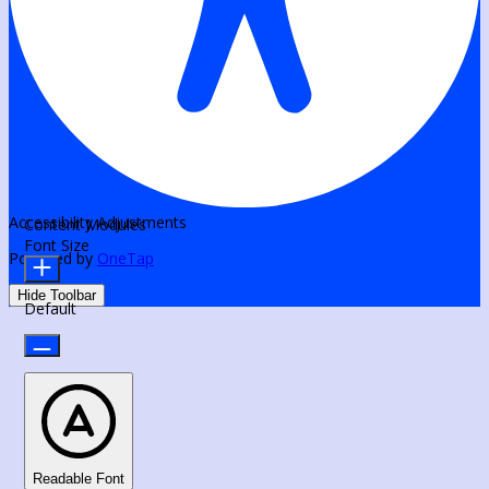
Accessibility Adjustments
Content Modules
Font Size
Powered by
OneTap
Hide Toolbar
Default
Readable Font