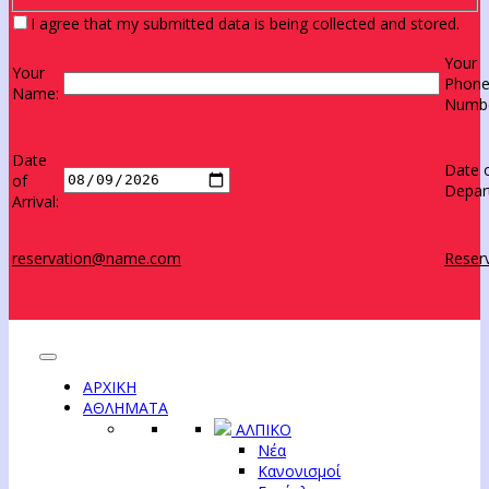
I agree that my submitted data is being collected and stored.
Your
Your
Phon
Name:
Numbe
Date
Date 
of
Depar
Arrival:
reservation@name.com
Reserv
ΑΡΧΙΚΗ
ΑΘΛΗΜΑΤΑ
ΑΛΠΙΚΟ
Νέα
Κανονισμοί