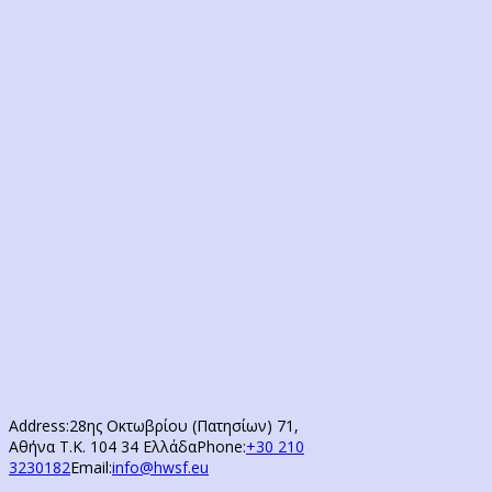
Address:
28ης Οκτωβρίου (Πατησίων) 71,
Αθήνα Τ.Κ. 104 34 Ελλάδα
Phone:
+30 210
3230182
Email:
info@hwsf.eu