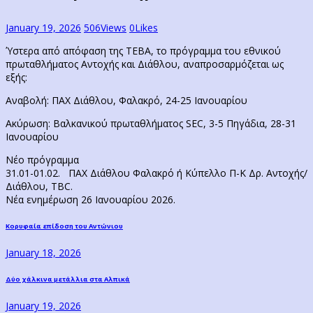
January 19, 2026
506
Views
0
Likes
Ύστερα από απόφαση της ΤΕΒΑ, το πρόγραμμα του εθνικού
πρωταθλήματος Αντοχής και Διάθλου, αναπροσαρμόζεται ως
εξής:
Αναβολή: ΠΑΧ Διάθλου, Φαλακρό, 24-25 Ιανουαρίου
Ακύρωση: Βαλκανικού πρωταθλήματος SEC, 3-5 Πηγάδια, 28-31
Ιανουαρίου
Νέο πρόγραμμα
31.01-01.02. ΠΑΧ Διάθλου Φαλακρό ή Κύπελλο Π-Κ Δρ. Αντοχής/
Διάθλου, ΤΒC.
Νέα ενημέρωση 26 Ιανουαρίου 2026.
Post
Previous
Κορυφαία επίδοση του Αντώνιου
post:
navigation
January 18, 2026
Next
Δύο χάλκινα μετάλλια στα Αλπικά
post:
January 19, 2026