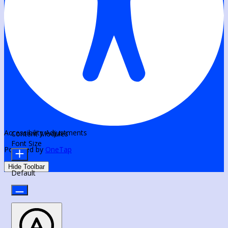
Accessibility Adjustments
Content Modules
Font Size
Powered by
OneTap
Hide Toolbar
Default