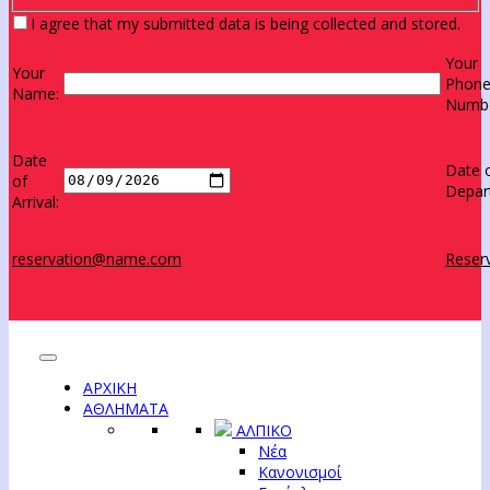
I agree that my submitted data is being collected and stored.
Your
Your
Phon
Name:
Numbe
Date
Date 
of
Depar
Arrival:
reservation@name.com
Reserv
ΑΡΧΙΚΗ
ΑΘΛΗΜΑΤΑ
ΑΛΠΙΚΟ
Νέα
Κανονισμοί