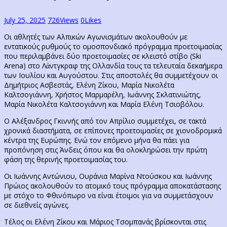
July 25, 2025
726
Views
0
Likes
Οι αθλητές των Αλπικών Αγωνισμάτων ακολουθούν με
εντατικούς ρυθμούς το ομοσπονδιακό πρόγραμμα προετοιμασίας
που περιλαμβάνει δύο προετοιμασίες σε κλειστό στίβο (Ski
Arena) στο Λἀντγκραφ της Ολλανδία τους τα τελευταία δεκαήμερα
των Ιουλίου και Αυγούστου. Στις αποστολές θα συμμετέχουν οι
Δημήτριος Ασβεστάς, Ελένη Ζίκου, Μαρία Νικολέτα
Καλτσογιάννη, Χρήστος Μαρμαρέλη, Ιωάννης Σκλατινιώτης,
Μαρία Νικολέτα Καλτσογιάννη και Μαρία Ελένη Τσιοβόλου.
Ο Αλέξανδρος Γκιννής από τον Απρίλιο συμμετέχει, σε τακτά
χρονικά διαστήματα, σε επίπονες προετοιμασίες σε χιονοδρομικά
κέντρα της Ευρώπης. Ενώ τον επόμενο μήνα θα πάει για
προπόνηση στις Άνδεις όπου και θα ολοκληρώσει την πρώτη
φάση της θερινής προετοιμασίας του.
Οι Ιωάννης Αντώνιου, Ουράνια Μαρίνα Ντούσκου και Ιωάννης
Πρώιος ακολουθούν το ατομικό τους πρόγραμμα αποκατάστασης
με στόχο το Φθινόπωρο να είναι έτοιμοι για να συμμετάσχουν
σε διεθνείς αγώνες.
Τέλος οι Ελένη Ζίκου και Μάριος Τσομπανάς βρίσκονται στις