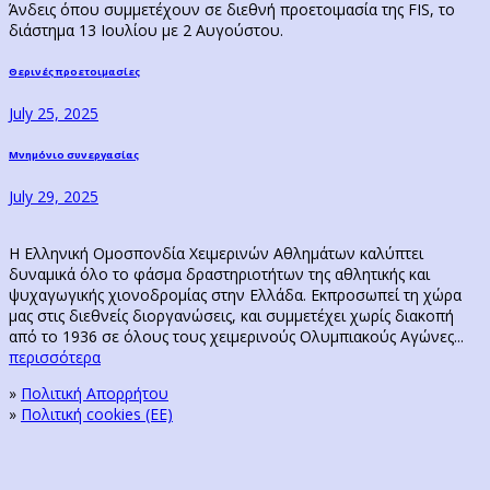
Άνδεις όπου συμμετέχουν σε διεθνή προετοιμασία της FIS, το
διάστημα 13 Ιουλίου με 2 Αυγούστου.
Post
Previous
Θερινές προετοιμασίες
post:
navigation
July 25, 2025
Next
Μνημόνιο συνεργασίας
post:
July 29, 2025
Η Ελληνική Ομοσπονδία Χειμερινών Αθλημάτων καλύπτει
δυναμικά όλο το φάσμα δραστηριοτήτων της αθλητικής και
ψυχαγωγικής χιονοδρομίας στην Ελλάδα. Εκπροσωπεί τη χώρα
μας στις διεθνείς διοργανώσεις, και συμμετέχει χωρίς διακοπή
από το 1936 σε όλους τους χειμερινούς Ολυμπιακούς Αγώνες...
περισσότερα
»
Πολιτική Απορρήτου
»
Πολιτική cookies (ΕΕ)