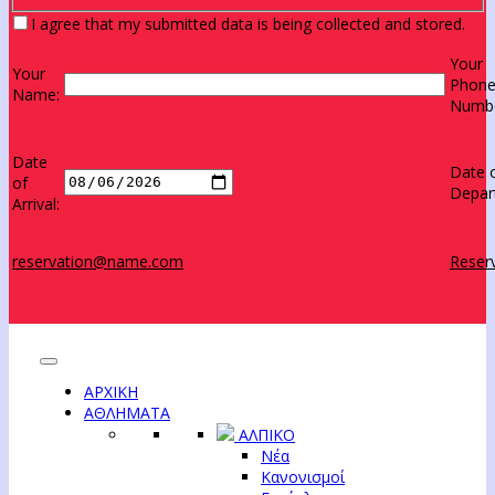
I agree that my submitted data is being collected and stored.
Your
Your
Phon
Name:
Numbe
Date
Date 
of
Depar
Arrival:
reservation@name.com
Reserv
ΑΡΧΙΚΗ
ΑΘΛΗΜΑΤΑ
ΑΛΠΙΚΟ
Νέα
Κανονισμοί