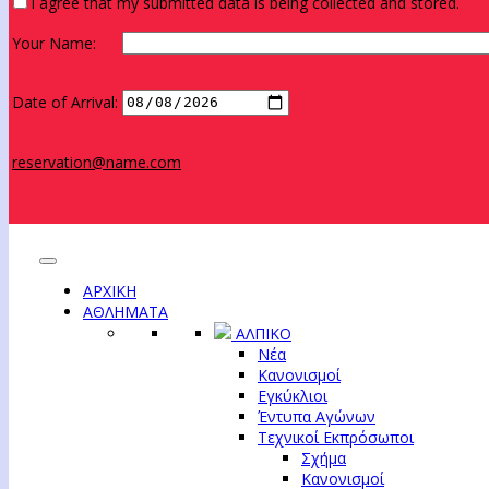
I agree that my submitted data is being collected and stored.
Your Name:
Date of Arrival:
reservation@name.com
ΑΡΧΙΚΗ
ΑΘΛΗΜΑΤΑ
ΑΛΠΙΚΟ
Νέα
Κανονισμοί
Εγκύκλιοι
Έντυπα Αγώνων
Τεχνικοί Εκπρόσωποι
Σχήμα
Κανονισμοί