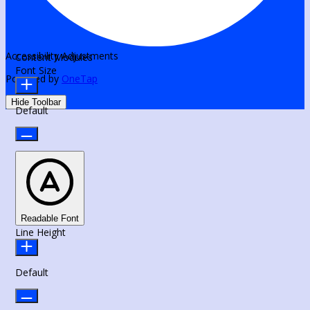
Accessibility Adjustments
Content Modules
Font Size
Powered by
OneTap
Hide Toolbar
Default
Readable Font
Line Height
Default