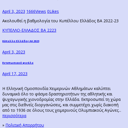
April 3, 2023
1666
Views
0
Likes
Ακολουθεί η βαθμολογία του Κυπέλλου Ελλάδος ΒΑ 2022-23
ΚΥΠΕΛΛΟ-ΕΛΛΑΔΟΣ ΒΑ 2223
Post
Previous
Κύπελλο Ελλάδος ΑΑ 2023
post:
navigation
April 3, 2023
Next
Εντυπωσιακό φινάλε
post:
April 17, 2023
Η Ελληνική Ομοσπονδία Χειμερινών Αθλημάτων καλύπτει
δυναμικά όλο το φάσμα δραστηριοτήτων της αθλητικής και
ψυχαγωγικής χιονοδρομίας στην Ελλάδα. Εκπροσωπεί τη χώρα
μας στις διεθνείς διοργανώσεις, και συμμετέχει χωρίς διακοπή
από το 1936 σε όλους τους χειμερινούς Ολυμπιακούς Αγώνες...
περισσότερα
»
Πολιτική Απορρήτου