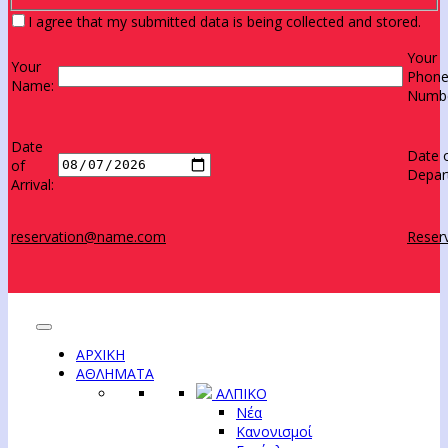
I agree that my submitted data is being collected and stored.
Your
Your
Phon
Name:
Numbe
Date
Date 
of
Depar
Arrival:
reservation@name.com
Reserv
ΑΡΧΙΚΗ
ΑΘΛΗΜΑΤΑ
ΑΛΠΙΚΟ
Νέα
Κανονισμοί