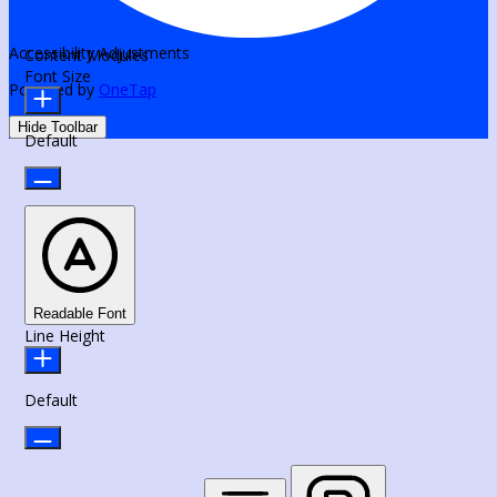
Accessibility Adjustments
Content Modules
Font Size
Powered by
OneTap
Hide Toolbar
Default
Readable Font
Line Height
Default