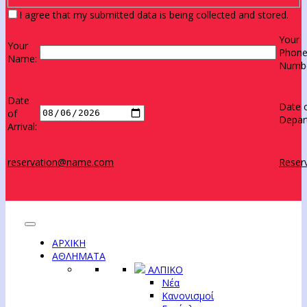
I agree that my submitted data is being collected and stored.
Your
Your
Phon
Name:
Numbe
Date
Date 
of
Depar
Arrival:
reservation@name.com
Reserv
ΑΡΧΙΚΗ
ΑΘΛΗΜΑΤΑ
ΑΛΠΙΚΟ
Νέα
Κανονισμοί