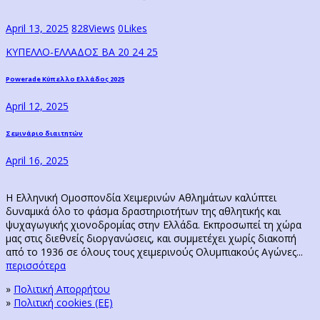
April 13, 2025
828
Views
0
Likes
ΚΥΠΕΛΛΟ-ΕΛΛΑΔΟΣ ΒΑ 20 24 25
Post
Previous
Powerade Κύπελλο Ελλάδος 2025
post:
navigation
April 12, 2025
Next
Σεμινάριο διαιτητών
post:
April 16, 2025
Η Ελληνική Ομοσπονδία Χειμερινών Αθλημάτων καλύπτει
δυναμικά όλο το φάσμα δραστηριοτήτων της αθλητικής και
ψυχαγωγικής χιονοδρομίας στην Ελλάδα. Εκπροσωπεί τη χώρα
μας στις διεθνείς διοργανώσεις, και συμμετέχει χωρίς διακοπή
από το 1936 σε όλους τους χειμερινούς Ολυμπιακούς Αγώνες...
περισσότερα
»
Πολιτική Απορρήτου
»
Πολιτική cookies (ΕΕ)