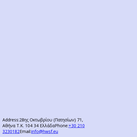
Address:
28ης Οκτωβρίου (Πατησίων) 71,
Αθήνα Τ.Κ. 104 34 Ελλάδα
Phone:
+30 210
3230182
Email:
info@hwsf.eu