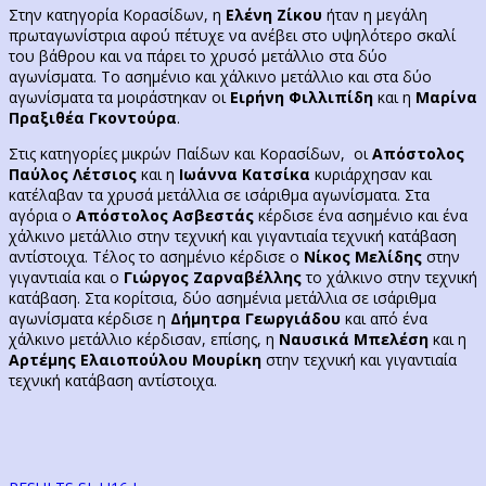
Στην κατηγορία Κορασίδων, η
Ελένη Ζίκου
ήταν η μεγάλη
πρωταγωνίστρια αφού πέτυχε να ανέβει στο υψηλότερο σκαλί
του βάθρου και να πάρει το χρυσό μετάλλιο στα δύο
αγωνίσματα. Το ασημένιο και χάλκινο μετάλλιο και στα δύο
αγωνίσματα τα μοιράστηκαν οι
Ειρήνη Φιλλιπίδη
και η
Μαρίνα
Πραξιθέα Γκοντούρα
.
Στις κατηγορίες μικρών Παίδων και Κορασίδων, οι
Απόστολος
Παύλος Λέτσιος
και η
Ιωάννα Κατσίκα
κυριάρχησαν και
κατέλαβαν τα χρυσά μετάλλια σε ισάριθμα αγωνίσματα. Στα
αγόρια ο
Απόστολος Ασβεστάς
κέρδισε ένα ασημένιο και ένα
χάλκινο μετάλλιο στην τεχνική και γιγαντιαία τεχνική κατάβαση
αντίστοιχα. Τέλος το ασημένιο κέρδισε ο
Νίκος Μελίδης
στην
γιγαντιαία και ο
Γιώργος Ζαρναβέλλης
το χάλκινο στην τεχνική
κατάβαση. Στα κορίτσια, δύο ασημένια μετάλλια σε ισάριθμα
αγωνίσματα κέρδισε η
Δήμητρα Γεωργιάδου
και από ένα
χάλκινο μετάλλιο κέρδισαν, επίσης, η
Ναυσικά Μπελέση
και η
Αρτέμης Ελαιοπούλου Μουρίκη
στην τεχνική και γιγαντιαία
τεχνική κατάβαση αντίστοιχα.