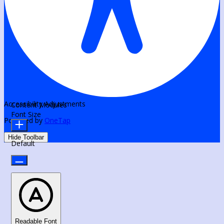
Accessibility Adjustments
Content Modules
Font Size
Powered by
OneTap
Hide Toolbar
Default
Readable Font