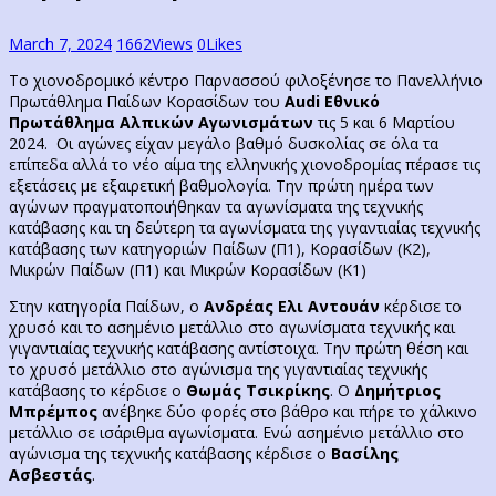
March 7, 2024
1662
Views
0
Likes
Το χιονοδρομικό κέντρο Παρνασσού φιλοξένησε το Πανελλήνιο
Πρωτάθλημα Παίδων Κορασίδων του
Audi Εθνικό
Πρωτάθλημα Αλπικών Αγωνισμάτων
τις 5 και 6 Μαρτίου
2024. Οι αγώνες είχαν μεγάλο βαθμό δυσκολίας σε όλα τα
επίπεδα αλλά το νέο αίμα της ελληνικής χιονοδρομίας πέρασε τις
εξετάσεις με εξαιρετική βαθμολογία. Την πρώτη ημέρα των
αγώνων πραγματοποιήθηκαν τα αγωνίσματα της τεχνικής
κατάβασης και τη δεύτερη τα αγωνίσματα της γιγαντιαίας τεχνικής
κατάβασης των κατηγοριών Παίδων (Π1), Κορασίδων (Κ2),
Μικρών Παίδων (Π1) και Μικρών Κορασίδων (Κ1)
Στην κατηγορία Παίδων, ο
Ανδρέας Ελι Αντουάν
κέρδισε το
χρυσό και το ασημένιο μετάλλιο στο αγωνίσματα τεχνικής και
γιγαντιαίας τεχνικής κατάβασης αντίστοιχα. Την πρώτη θέση και
το χρυσό μετάλλιο στο αγώνισμα της γιγαντιαίας τεχνικής
κατάβασης το κέρδισε ο
Θωμάς Τσικρίκης
. Ο
Δημήτριος
Μπρέμπος
ανέβηκε δύο φορές στο βάθρο και πήρε το χάλκινο
μετάλλιο σε ισάριθμα αγωνίσματα. Ενώ ασημένιο μετάλλιο στο
αγώνισμα της τεχνικής κατάβασης κέρδισε ο
Βασίλης
Ασβεστάς
.