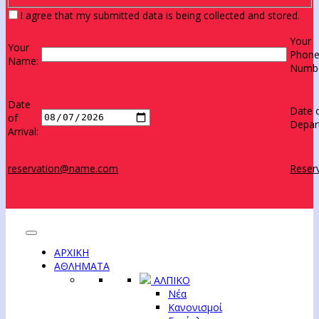
I agree that my submitted data is being collected and stored.
Your
Your
Phon
Name:
Numbe
Date
Date 
of
Depar
Arrival:
reservation@name.com
Reserv
ΑΡΧΙΚΗ
ΑΘΛΗΜΑΤΑ
ΑΛΠΙΚΟ
Νέα
Κανονισμοί