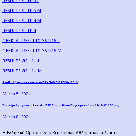
RESULTS SL U16 L
RESULTS SL U16 M
RESULTS SL U14 M
RESULTS SL U14
OFFICIAL RESULTS GS U16 L
OFFICIAL RESULTS GS U16 M
RESULTS GS U14 L
RESULTS GS U14 M
Post
Previous
Αναβολή αγώνα αλπικών ΠΑΧ ΠΑΜΠ ΠΑΓΚ 9-10.3.24
post:
navigation
March 5, 2024
Next
Προκήρυξη αγώνα αλπικών ΠΑΧ Παμπαίδων Παγκορασίδων 14-15/3/24 Βόρας
post:
March 8, 2024
Η Ελληνική Ομοσπονδία Χειμερινών Αθλημάτων καλύπτει