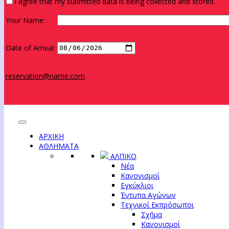
I agree that my submitted data is being collected and stored.
Your Name:
Date of Arrival:
reservation@name.com
ΑΡΧΙΚΗ
ΑΘΛΗΜΑΤΑ
ΑΛΠΙΚΟ
Νέα
Κανονισμοί
Εγκύκλιοι
Έντυπα Αγώνων
Τεχνικοί Εκπρόσωποι
Σχήμα
Κανονισμοί