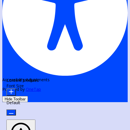
Accessibility Adjustments
Content Modules
Font Size
Powered by
OneTap
Hide Toolbar
Default