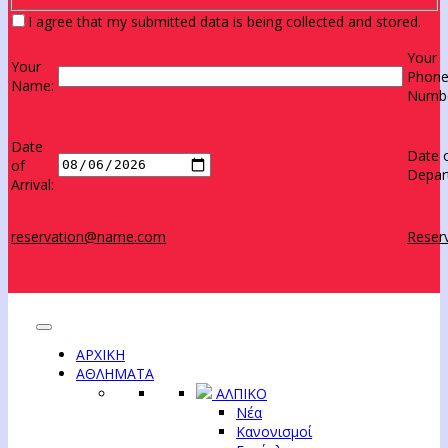
I agree that my submitted data is being collected and stored.
Your
Your
Phon
Name:
Numbe
Date
Date 
of
Depar
Arrival:
reservation@name.com
Reserv
ΑΡΧΙΚΗ
ΑΘΛΗΜΑΤΑ
ΑΛΠΙΚΟ
Νέα
Κανονισμοί