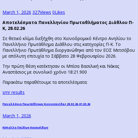
March 1, 2026
327
Views
0
Likes
Αποτελέσματα Πανελληνίου Πρωταθλήματος Διάθλου Π-
Κ, 28.02.26
Σε θετικό κλίμα διεξήχθη στο Χιονοδρομικό Κέντρο Ανηλίου το
Πανελλήνιο Πρωτάθλημα Διάθλου στις κατηγορίες Π-Κ. Το
Πανελλήνιο Πρωτάθλημα διοργανώθηκε από τον ΕΟΣ Μετσόβου
με απόλυτη επιτυχία το Σάββατο 28 Φεβρουαρίου 2026.
Την πρώτη θέση κατέκτησαν οι Μπίσα Βασιλική και Νάκας
Αναστάσιος με συνολικό χρόνο 18:21.900
Παρακάτω παραθέτουμε τα αποτελέσματα:
smr results
Post
Previous
Πανελλήνιο Πρωτάθλημα Χιονοσανίδας 28.02.26-01.03.26
post:
navigation
March 1, 2026
Next
Κύπελλο Παίδων Κορασίδων
post: