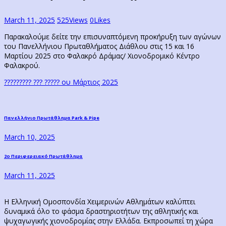
March 11, 2025
525
Views
0
Likes
Παρακαλούμε δείτε την επισυναπτόμενη προκήρυξη των αγώνων
του Πανελλήνιου Πρωταθλήματος Διάθλου στις 15 και 16
Μαρτίου 2025 στο Φαλακρό Δράμας/ Χιονοδρομικό Κέντρο
Φαλακρού.
????????? ??? ????? ου Μάρτιος 2025
Post
Previous
Πανελλήνιο Πρωτάθλημα Park & Pipe
post:
navigation
March 10, 2025
Next
2ο Περιφερειακό Πρωτάθλημα
post:
March 11, 2025
Η Ελληνική Ομοσπονδία Χειμερινών Αθλημάτων καλύπτει
δυναμικά όλο το φάσμα δραστηριοτήτων της αθλητικής και
ψυχαγωγικής χιονοδρομίας στην Ελλάδα. Εκπροσωπεί τη χώρα