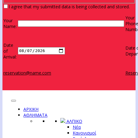
I agree that my submitted data is being collected and stored.
Your
Your
Phon
Name:
Numbe
Date
Date 
of
Depar
Arrival:
reservation@name.com
Reserv
ΑΡΧΙΚΗ
ΑΘΛΗΜΑΤΑ
ΑΛΠΙΚΟ
Νέα
Κανονισμοί