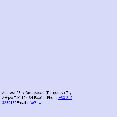
Address:
28ης Οκτωβρίου (Πατησίων) 71,
Αθήνα Τ.Κ. 104 34 Ελλάδα
Phone:
+30 210
3230182
Email:
info@hwsf.eu