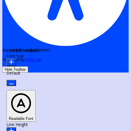
Accessibility Adjustments
Content Modules
Font Size
Powered by
OneTap
Hide Toolbar
Default
Readable Font
Line Height