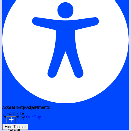
Accessibility Adjustments
Content Modules
Font Size
Powered by
OneTap
Hide Toolbar
Default