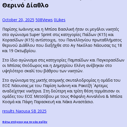
Θερινό Δίαθλο
October 20, 2025
508
Views
0
Likes
Παρίσης Ιωάννης και η Μπίσα Βασιλική ήταν οι μεγάλοι νικητές
στο αγώνισμα Super Sprint στις κατηγορίες Παίδων (Κ15) και
Κορασίδων (Κ15) αντίστοιχα,. του Πανελληνίου πρωταθλήματος
θερινού Διάθλου που διεξήχθε στο Αγ Νικόλαο Νάουσας τις 18
και 19 Οκτωβρίου.
Στο ίδιο αγώνισμα στις κατηγορίες Παμπαίδων και Παγκορασίδων
οι Μπίσας Θεόδωρος και η Δημητρίου Ελένη ανέβηκαν στο
υψηλότερο σκαλί του βάθρου των νικητών.
Στο αγώνισμα της μικτής ατομικής σκυταλοδρομίας η ομάδα του
ΕΟΣ Νάουσας με του Παρίση Ιωάννη και Ρακιτζή ´Αρτεμις
αναδείχτηκε νικήτρια. Στη δεύτερη και τρίτη θέση τερμάτισαν οι
ομάδες του ΕΟΣ Μετσόβου με τους Φάφαλη Ανναλένα & Μπίσα
Κοσμά και Πάφη Παρασκευή και Νάκα Αναστάσιο.
results Naousa SB 2025
Post
Previous
Θέτω στόχους για τη νέα σεζόν