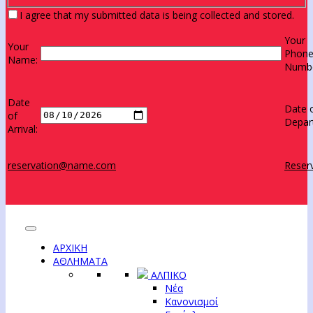
I agree that my submitted data is being collected and stored.
Your
Your
Phon
Name:
Numbe
Date
Date 
of
Depar
Arrival:
reservation@name.com
Reserv
ΑΡΧΙΚΗ
ΑΘΛΗΜΑΤΑ
ΑΛΠΙΚΟ
Νέα
Κανονισμοί