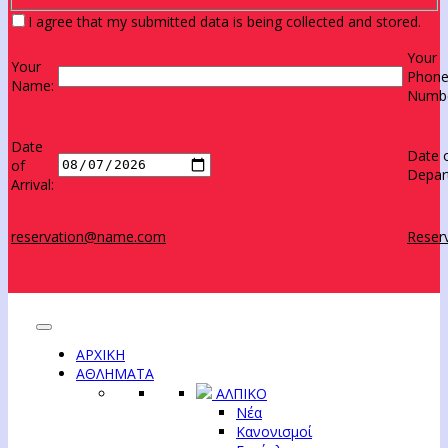
I agree that my submitted data is being collected and stored.
Your
Your
Phon
Name:
Numbe
Date
Date 
of
Depar
Arrival:
reservation@name.com
Reserv
ΑΡΧΙΚΗ
ΑΘΛΗΜΑΤΑ
ΑΛΠΙΚΟ
Νέα
Κανονισμοί