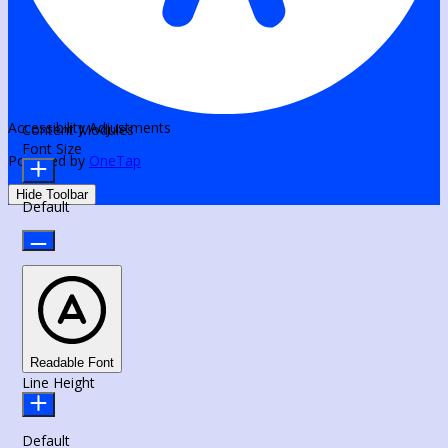
Accessibility Adjustments
Content Modules
Font Size
Powered by
OneTap
Hide Toolbar
Default
Readable Font
Line Height
Default