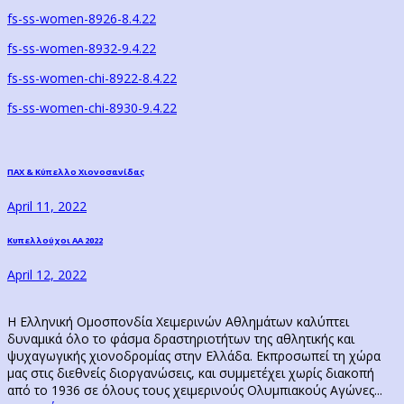
fs-ss-women-8926-8.4.22
fs-ss-women-8932-9.4.22
fs-ss-women-chi-8922-8.4.22
fs-ss-women-chi-8930-9.4.22
Post
Previous
ΠΑΧ & Κύπελλο Χιονοσανίδας
post:
navigation
April 11, 2022
Next
Κυπελλούχοι ΑΑ 2022
post:
April 12, 2022
Η Ελληνική Ομοσπονδία Χειμερινών Αθλημάτων καλύπτει
δυναμικά όλο το φάσμα δραστηριοτήτων της αθλητικής και
ψυχαγωγικής χιονοδρομίας στην Ελλάδα. Εκπροσωπεί τη χώρα
μας στις διεθνείς διοργανώσεις, και συμμετέχει χωρίς διακοπή
από το 1936 σε όλους τους χειμερινούς Ολυμπιακούς Αγώνες...