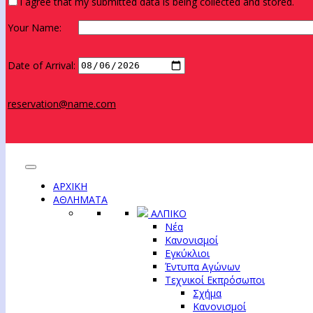
I agree that my submitted data is being collected and stored.
Your Name:
Date of Arrival:
reservation@name.com
ΑΡΧΙΚΗ
ΑΘΛΗΜΑΤΑ
ΑΛΠΙΚΟ
Νέα
Κανονισμοί
Εγκύκλιοι
Έντυπα Αγώνων
Τεχνικοί Εκπρόσωποι
Σχήμα
Κανονισμοί