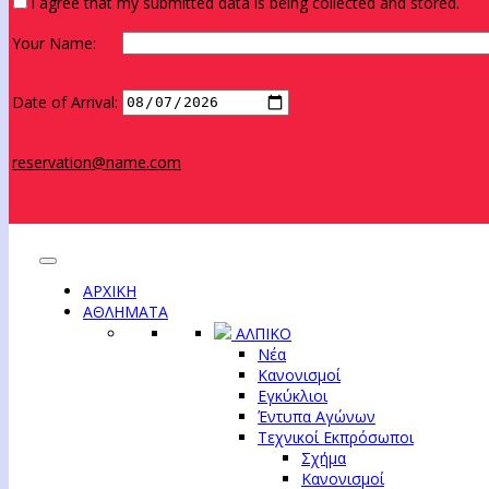
I agree that my submitted data is being collected and stored.
Your Name:
Date of Arrival:
reservation@name.com
ΑΡΧΙΚΗ
ΑΘΛΗΜΑΤΑ
ΑΛΠΙΚΟ
Νέα
Κανονισμοί
Εγκύκλιοι
Έντυπα Αγώνων
Τεχνικοί Εκπρόσωποι
Σχήμα
Κανονισμοί