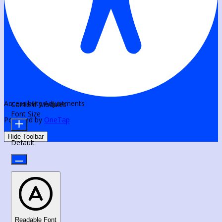
Accessibility Adjustments
Content Modules
Font Size
Powered by
OneTap
Hide Toolbar
Default
Readable Font