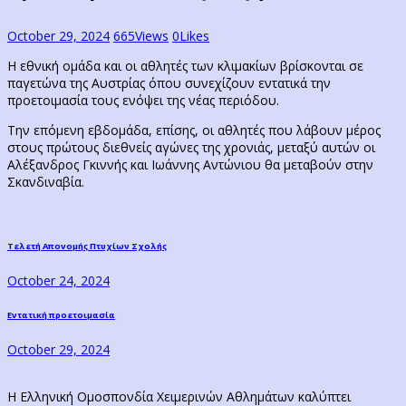
October 29, 2024
665
Views
0
Likes
Η εθνική ομάδα και οι αθλητές των κλιμακίων βρίσκονται σε
παγετώνα της Αυστρίας όπου συνεχίζουν εντατικά την
προετοιμασία τους ενόψει της νέας περιόδου.
Την επόμενη εβδομάδα, επίσης, οι αθλητές που λάβουν μέρος
στους πρώτους διεθνείς αγώνες της χρονιάς, μεταξύ αυτών οι
Αλέξανδρος Γκιννής και Ιωάννης Αντώνιου θα μεταβούν στην
Σκανδιναβία.
Post
Previous
Τελετή Απονομής Πτυχίων Σχολής
post:
navigation
October 24, 2024
Next
Εντατική προετοιμασία
post:
October 29, 2024
Η Ελληνική Ομοσπονδία Χειμερινών Αθλημάτων καλύπτει