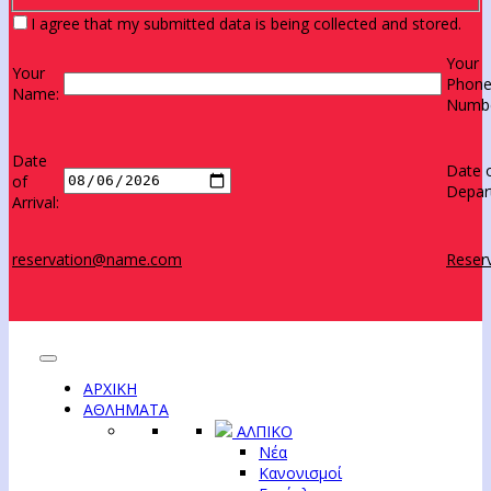
I agree that my submitted data is being collected and stored.
Your
Your
Phon
Name:
Numbe
Date
Date 
of
Depar
Arrival:
reservation@name.com
Reserv
ΑΡΧΙΚΗ
ΑΘΛΗΜΑΤΑ
ΑΛΠΙΚΟ
Νέα
Κανονισμοί