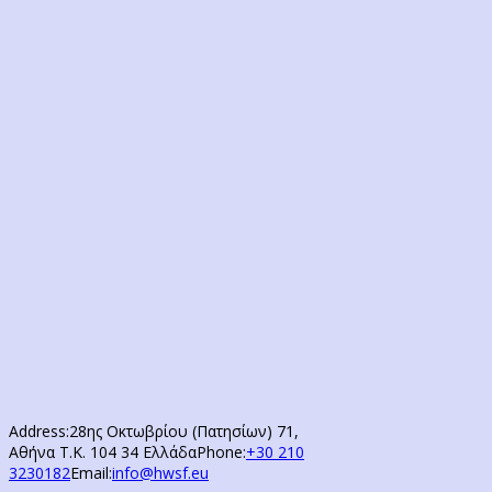
Address:
28ης Οκτωβρίου (Πατησίων) 71,
Αθήνα Τ.Κ. 104 34 Ελλάδα
Phone:
+30 210
3230182
Email:
info@hwsf.eu