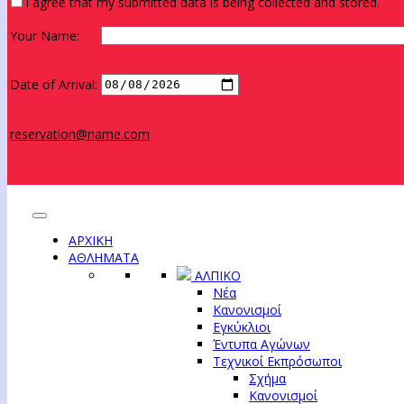
I agree that my submitted data is being collected and stored.
Your Name:
Date of Arrival:
reservation@name.com
ΑΡΧΙΚΗ
ΑΘΛΗΜΑΤΑ
ΑΛΠΙΚΟ
Νέα
Κανονισμοί
Εγκύκλιοι
Έντυπα Αγώνων
Τεχνικοί Εκπρόσωποι
Σχήμα
Κανονισμοί