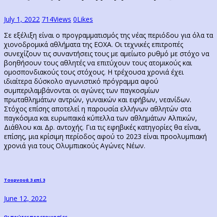
July 1, 2022
714
Views
0
Likes
Σε εξέλιξη είναι ο προγραμματισμός της νέας περιόδου για όλα τα
χιονοδρομικά αθλήματα της ΕΟΧΑ. Οι τεχνικές επιτροπές
συνεχίζουν τις συναντήσεις τους με αμείωτο ρυθμό με στόχο να
βοηθήσουν τους αθλητές να επιτύχουν τους ατομικούς και
ομοσπονδιακούς τους στόχους. Η τρέχουσα χρονιά έχει
ιδιαίτερα δύσκολο αγωνιστικό πρόγραμμα αφού
συμπεριλαμβάνονται οι αγώνες των παγκοσμίων
πρωταθλημάτων αντρών, γυναικών και εφήβων, νεανίδων.
Στόχος επίσης αποτελεί η παρουσία ελλήνων αθλητών στα
παγκόσμια και ευρωπαικά κύπελλα των αθλημάτων Αλπικών,
Διάθλου και Δρ. αντοχής. Για τις εφηβικές κατηγορίες θα είναι,
επίσης, μια κρίσιμη περίοδος αφού το 2023 είναι προολυμπιακή
χρονιά για τους Ολυμπιακούς Αγώνες Νέων.
Post
Previous
Τουρνουά 3 επί 3
post:
navigation
June 12, 2022
Οι πρώτες προετοιμασίες