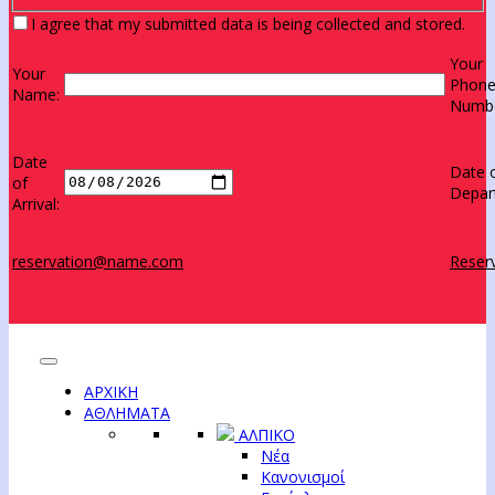
I agree that my submitted data is being collected and stored.
Your
Your
Phon
Name:
Numbe
Date
Date 
of
Depar
Arrival:
reservation@name.com
Reserv
ΑΡΧΙΚΗ
ΑΘΛΗΜΑΤΑ
ΑΛΠΙΚΟ
Νέα
Κανονισμοί