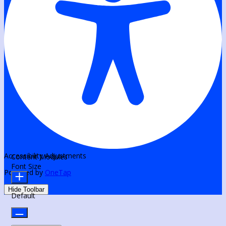
Accessibility Adjustments
Content Modules
Font Size
Powered by
OneTap
Hide Toolbar
Default