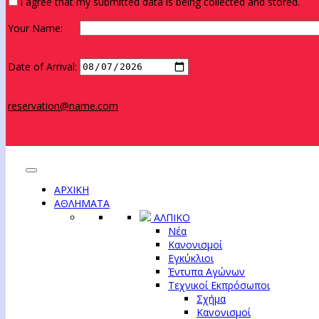
I agree that my submitted data is being collected and stored.
Your Name:
Date of Arrival:
reservation@name.com
ΑΡΧΙΚΗ
ΑΘΛΗΜΑΤΑ
ΑΛΠΙΚΟ
Νέα
Κανονισμοί
Εγκύκλιοι
Έντυπα Αγώνων
Τεχνικοί Εκπρόσωποι
Σχήμα
Κανονισμοί