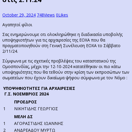
October 29, 2024
748
Views
0
Likes
Αγαπητοί φίλοι
Σας ενημερώνουμε οτι ολοκληρώθηκε η διαδικασία υποβολής
υποψηφιοτήτων για τις αρχαιρεσίες της ΕΟΧΑ που θα
πραγματοποιηθούν στη Γενική Συνέλευση ΕΟΧΑ το Σάββατο
2/11/24.
Σύμφωνα με τις σχετικές προβλέψεις του καταστατικού της
Ομοσπονδίας, μέχρι την 12-10-2024 κατατέθηκαν οι πιο κάτω
υποψηφιότητες που θα τεθούν στην κρίση των εκπροσώπων των
σωματείων που έχουν δικαίωμα ψήφου σύμφωνα με τον Νόμο :
ΥΠΟΨΗΦΙΟΤΗΤΕΣ ΓΙΑ ΑΡΧΑΙΡΕΣΙΕΣ
Γ.Σ. ΝΟΕΜΒΡΙΟΣ 2024
ΠΡΟΕΔΡΟΣ
1
ΝΙΚΗΤΙΔΗΣ ΓΕΩΡΓΙΟΣ
ΜΕΛΗ ΔΣ
1
ΑΓΟΡΑΣΤΙΔΗΣ ΙΩΑΝΝΗΣ
2
ΑΝΔΡΕΑΔΟΥ ΜΥΡΤΩ