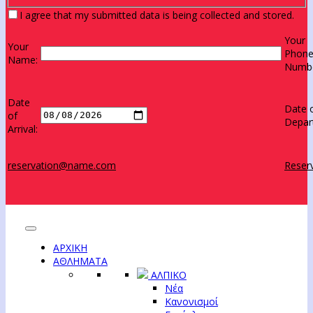
I agree that my submitted data is being collected and stored.
Your
Your
Phon
Name:
Numbe
Date
Date 
of
Depar
Arrival:
reservation@name.com
Reserv
ΑΡΧΙΚΗ
ΑΘΛΗΜΑΤΑ
ΑΛΠΙΚΟ
Νέα
Κανονισμοί