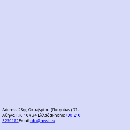
Address:
28ης Οκτωβρίου (Πατησίων) 71,
Αθήνα Τ.Κ. 104 34 Ελλάδα
Phone:
+30 210
3230182
Email:
info@hwsf.eu