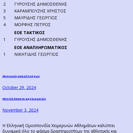
2
ΓΥΡΟΥΣΗΣ ΔΗΜΟΣΘΕΝΗΣ
3
ΚΑΡΑΜΠΟΥΖΗΣ ΧΡΗΣΤΟΣ
5
ΜΑΥΡΙΔΗΣ ΓΕΩΡΓΙΟΣ
4
ΜΟΡΦΗΣ ΠΕΤΡΟΣ
ΕΟΕ ΤΑΚΤΙΚΟΣ
1
ΓΥΡΟΥΣΗΣ ΔΗΜΟΣΘΕΝΗΣ
ΕΟΕ ΑΝΑΠΛΗΡΩΜΑΤΙΚΟΣ
1
ΝΙΚΗΤΙΔΗΣ ΓΕΩΡΓΙΟΣ
Post
Previous
Απονομές κυπελλούχων
post:
navigation
October 29, 2024
Next
Αποτελέσματα αρχαιρεσιών
post:
November 3, 2024
Η Ελληνική Ομοσπονδία Χειμερινών Αθλημάτων καλύπτει
δυναμικά όλο το φάσμα δραστηριοτήτων της αθλητικής και