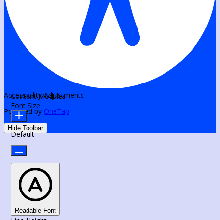
Accessibility Adjustments
Content Modules
Font Size
Powered by
OneTap
Hide Toolbar
Default
Readable Font