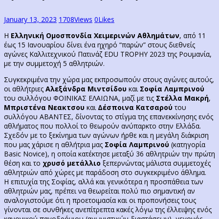
January 13, 2023
1708
Views
0
Likes
Η
Ελληνική Ομοσπονδία Χειμερινών Αθλημάτων
, από 11
έως 15 Ιανουαρίου δίνει ένα ηχηρό “παρών” στους διεθνείς
αγώνες Καλλιτεχνικού Πατινάζ EDU TROPHY 2023 της Ρουμανία,
με την συμμετοχή 5 αθλητριών.
Συγκεκριμένα την χώρα μας εκπροσωπούν στους αγώνες αυτούς,
οι αθλήτριες
Αλεξάνδρα Μιντσίδου
και
Σοφία Λαμπρινού
του συλλόγου ΦΟΙΝΙΚΑΣ ΕΛΑΙΩΝΑ, μαζί με τις
Στέλλα Μακρή
,
Μπριστένα Νεακτσου
και
Δέσποινα Κατσαρού
του
συλλόγου ΑΒΑΝΤΕΣ, δίνοντας το στίγμα της επανεκκίνησης ενός
αθλήματος που πολλοί το θεωρούν ανύπαρκτο στην Ελλάδα.
Σχεδόν με το ξεκίνημα των αγώνων ήρθε και η μεγάλη διάκριση
που μας χάρισε η αθλήτρια μας
Σοφία Λαμπρινού
(κατηγορία
Basic Novice), η οποία κατέκτησε μεταξύ 36 αθλητριών την πρώτη
θέση και το
χρυσό μετάλλιο
ξεπερνώντας μάλιστα συμμετοχές
αθλητριών από χώρες με παράδοση στο συγκεκριμένο άθλημα.
Η επιτυχία της Σοφίας, αλλά και γενικότερα η προσπάθεια των
αθλητριών μας, πρέπει να θεωρείται πολύ πιο σημαντική αν
αναλογιστούμε ότι η προετοιμασία και οι προπονήσεις τους
γίνονται σε συνθήκες ανεπίτρεπτα κακές λόγω της έλλειψης ενός
κανονικού παγοδρόμιου (αγωνιστικών διαστάσεων), γεγονός