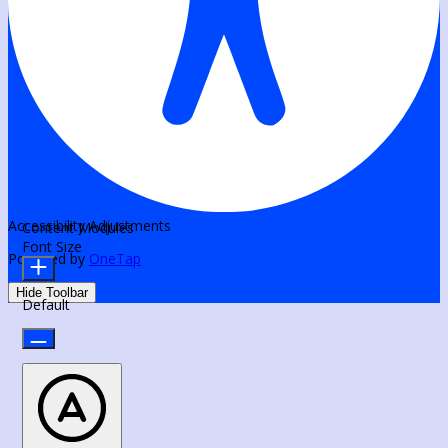
Accessibility Adjustments
Content Modules
Font Size
Powered by
OneTap
Hide Toolbar
Default