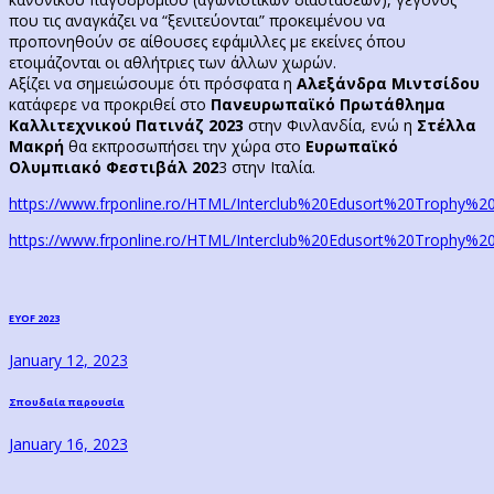
που τις αναγκάζει να “ξενιτεύονται” προκειμένου να
προπονηθούν σε αίθουσες εφάμιλλες με εκείνες όπου
ετοιμάζονται οι αθλήτριες των άλλων χωρών.
Αξίζει να σημειώσουμε ότι πρόσφατα η
Αλεξάνδρα Μιντσίδου
κατάφερε να προκριθεί στο
Πανευρωπαϊκό Πρωτάθλημα
Καλλιτεχνικού Πατινάζ 2023
στην Φινλανδία, ενώ η
Στέλλα
Μακρή
θα εκπροσωπήσει την χώρα στο
Ευρωπαϊκό
Ολυμπιακό Φεστιβάλ 202
3 στην Ιταλία.
https://www.frponline.ro/HTML/Interclub%20Edusort%20Trophy%
https://www.frponline.ro/HTML/Interclub%20Edusort%20Trophy%2
Post
Previous
ΕΥΟF 2023
post:
navigation
January 12, 2023
Next
Σπουδαία παρουσία
post:
January 16, 2023