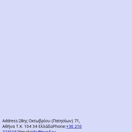
Address:
28ης Οκτωβρίου (Πατησίων) 71,
Αθήνα Τ.Κ. 104 34 Ελλάδα
Phone:
+30 210
3230182
Email:
info@hwsf.eu