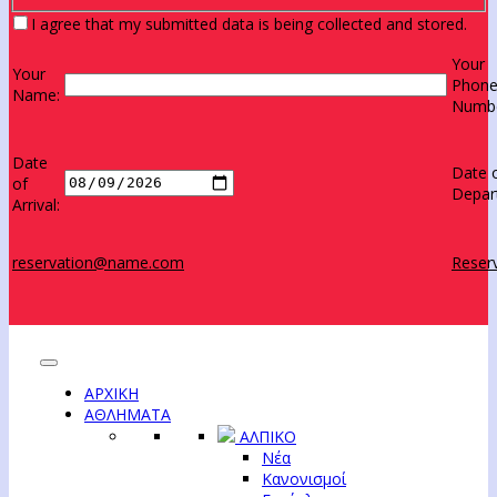
I agree that my submitted data is being collected and stored.
Your
Your
Phon
Name:
Numbe
Date
Date 
of
Depar
Arrival:
reservation@name.com
Reserv
ΑΡΧΙΚΗ
ΑΘΛΗΜΑΤΑ
ΑΛΠΙΚΟ
Νέα
Κανονισμοί