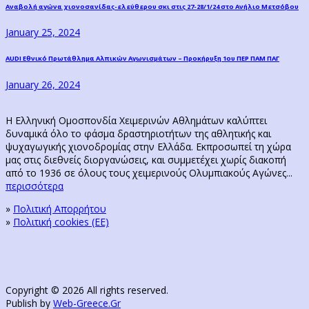
Post
Previous
Αναβολή αγώνα χιονοσανίδας-ελεύθερου σκι στις 27-28/1/24 στο Ανήλιο Μετσόβου
post:
navigation
January 25, 2024
Next
AUDI Εθνικό Πρωτάθλημα Αλπικών Αγωνισμάτων – Προκήρυξη 1ου ΠΕΡ ΠΑΜ ΠΑΓ
post:
January 26, 2024
Η Ελληνική Ομοσπονδία Χειμερινών Αθλημάτων καλύπτει
δυναμικά όλο το φάσμα δραστηριοτήτων της αθλητικής και
ψυχαγωγικής χιονοδρομίας στην Ελλάδα. Εκπροσωπεί τη χώρα
μας στις διεθνείς διοργανώσεις, και συμμετέχει χωρίς διακοπή
από το 1936 σε όλους τους χειμερινούς Ολυμπιακούς Αγώνες...
περισσότερα
»
Πολιτική Απορρήτου
»
Πολιτική cookies (ΕΕ)
Copyright © 2026 All rights reserved.
Publish by
Web-Greece.Gr