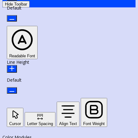
Hide Toolbar
Default
Readable Font
Line Height
Default
Cursor
Letter Spacing
Align Text
Font Weight
Color Modules