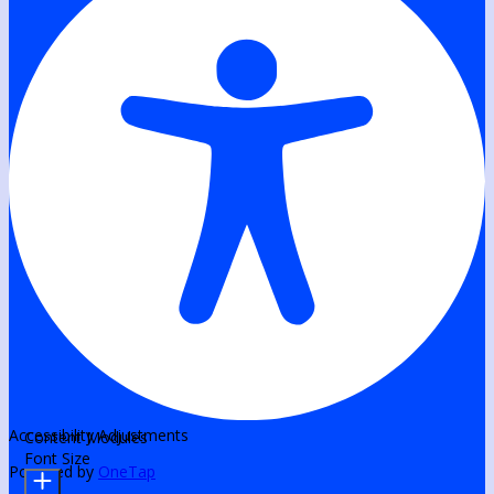
Accessibility Adjustments
Content Modules
Font Size
Powered by
OneTap