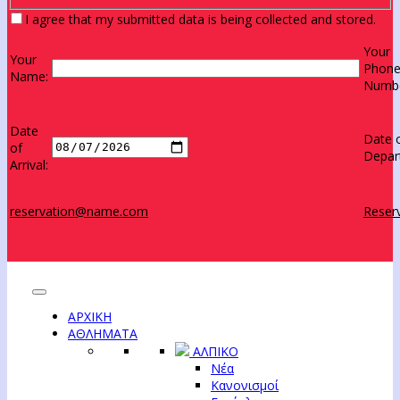
I agree that my submitted data is being collected and stored.
Your
Your
Phon
Name:
Numbe
Date
Date 
of
Depar
Arrival:
reservation@name.com
Reserv
ΑΡΧΙΚΗ
ΑΘΛΗΜΑΤΑ
ΑΛΠΙΚΟ
Νέα
Κανονισμοί