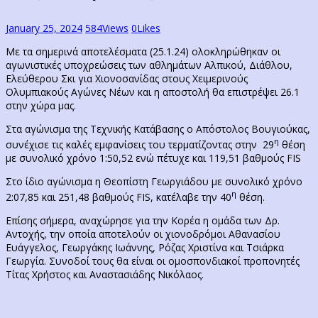
January 25, 2024
584
Views
0
Likes
Με τα σημερινά αποτελέσματα (25.1.24) ολοκληρώθηκαν οι
αγωνιστικές υποχρεώσεις των αθλημάτων Αλπικού, Διάθλου,
Ελεύθερου Σκι για Χιονοσανίδας στους Χειμερινούς
Ολυμπιακούς Αγώνες Νέων και η αποστολή θα επιστρέψει 26.1
στην χώρα μας.
Στα αγώνισμα της Τεχνικής Κατάβασης ο Απόστολος Βουγιούκας,
η
συνέχισε τις καλές εμφανίσεις του τερματίζοντας στην 29
θέση
με συνολικό χρόνο 1:50,52 ενώ πέτυχε και 119,51 βαθμούς FIS
Στο ίδιο αγώνισμα η Θεοπίστη Γεωργιάδου με συνολικό χρόνο
η
2:07,85 και 251,48 βαθμούς FIS, κατέλαβε την 40
θέση.
Επίσης σήμερα, αναχώρησε για την Κορέα η ομάδα των Δρ.
Αντοχής, την οποία αποτελούν οι χιονοδρόμοι Αθανασίου
Ευάγγελος, Γεωργάκης Ιωάννης, Ρόζας Χριστίνα και Τσιάρκα
Γεωργία. Συνοδοί τους θα είναι οι ομοσπονδιακοί προπονητές
Τίτας Χρήστος και Αναστασιάδης Νικόλαος.