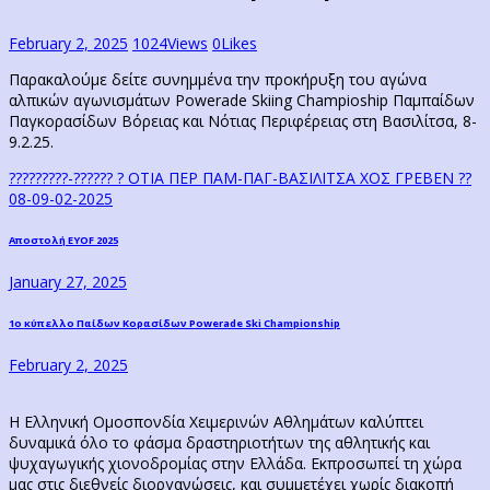
February 2, 2025
1024
Views
0
Likes
Παρακαλούμε δείτε συνημμένα την προκήρυξη του αγώνα
αλπικών αγωνισμάτων Powerade Skiing Champioship Παμπαίδων
Παγκορασίδων Βόρειας και Νότιας Περιφέρειας στη Βασιλίτσα, 8-
9.2.25.
?????????-?????? ? ΟΤΙΑ ΠΕΡ ΠΑΜ-ΠΑΓ-ΒΑΣΙΛΙΤΣΑ ΧΟΣ ΓΡΕΒΕΝ ??
08-09-02-2025
Post
Previous
Αποστολή EYOF 2025
post:
navigation
January 27, 2025
Next
1ο κύπελλο Παίδων Κορασίδων Powerade Ski Championship
post:
February 2, 2025
Η Ελληνική Ομοσπονδία Χειμερινών Αθλημάτων καλύπτει
δυναμικά όλο το φάσμα δραστηριοτήτων της αθλητικής και
ψυχαγωγικής χιονοδρομίας στην Ελλάδα. Εκπροσωπεί τη χώρα
μας στις διεθνείς διοργανώσεις, και συμμετέχει χωρίς διακοπή