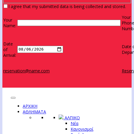
I agree that my submitted data is being collected and stored.
Your
Your
Phon
Name:
Numbe
Date
Date 
of
Depar
Arrival:
reservation@name.com
Reserv
ΑΡΧΙΚΗ
ΑΘΛΗΜΑΤΑ
ΑΛΠΙΚΟ
Νέα
Κανονισμοί