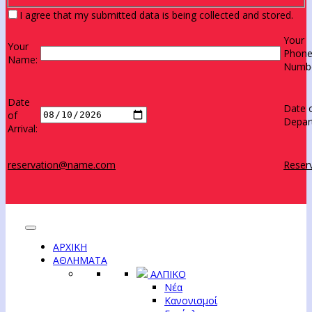
I agree that my submitted data is being collected and stored.
Your
Your
Phon
Name:
Numbe
Date
Date 
of
Depar
Arrival:
reservation@name.com
Reserv
ΑΡΧΙΚΗ
ΑΘΛΗΜΑΤΑ
ΑΛΠΙΚΟ
Νέα
Κανονισμοί