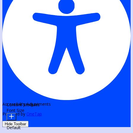
Accessibility Adjustments
Content Modules
Font Size
Powered by
OneTap
Hide Toolbar
Default