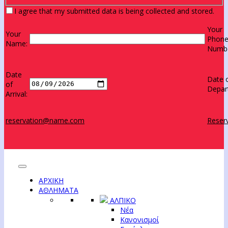
I agree that my submitted data is being collected and stored.
Your
Your
Phon
Name:
Numbe
Date
Date 
of
Depar
Arrival:
reservation@name.com
Reserv
ΑΡΧΙΚΗ
ΑΘΛΗΜΑΤΑ
ΑΛΠΙΚΟ
Νέα
Κανονισμοί