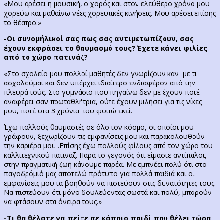
«Μου αρέσει η μουσική, ο χορός και στον ελεύθερο χρόνο μου
χορεύω και μαθαίνω νέες χορευτικές κινήσεις. Μου αρέσει επίσης
το θέατρο.»
-Οι συνομήλικοί σας πως σας αντιμετωπίζουν, σας
έχουν εκφράσει το θαυμασμό τους? Έχετε κάνει φιλίες
από το χώρο πατινάζ?
«Στο σχολείο μου πολλοί μαθητές δεν γνωρίζουν καν με τι
ασχολούμαι και δεν υπάρχει ιδιαίτερο ενδιαφέρον από την
πλευρά τούς. Στο γυμνάσιο που πηγαίνω δεν με έχουν ποτέ
αναφέρει σαν πρωταθλήτρια, ούτε έχουν μιλήσει για τις νίκες
μου, ποτέ στα 3 χρόνια που φοιτώ εκεί.
Έχω πολλούς θαυμαστές σε όλο τον κόσμο, οι οποίοι μου
γράφουν, ξεχωρίζουν τις εμφανίσεις μου και παρακολουθούν
την καριέρα μου .Επίσης έχω πολλούς φίλους από τον χώρο του
καλλιτεχνικού πατινάζ. Παρά το γεγονός ότι είμαστε αντίπαλοι,
στην πραγματική ζωή κάνουμε παρέα. Με εμπνέει πολύ ότι στο
παγοδρόμιό μας αποτελώ πρότυπο για πολλά παιδιά και οι
εμφανίσεις μου τα βοηθούν να πιστεύουν στις δυνατότητες τους.
Να πιστεύουν ότι μόνο δουλεύοντας σωστά και πολύ, μπορούν
να φτάσουν στα όνειρα τους.»
-Τι θα θέλατε να πείτε σε κάποιο παιδί που θέλει τώρα