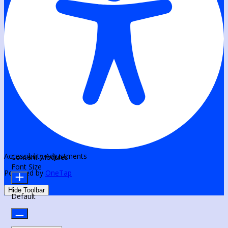
Accessibility Adjustments
Content Modules
Font Size
Powered by
OneTap
Hide Toolbar
Default