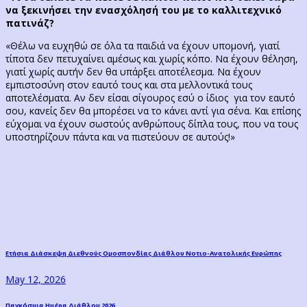
να ξεκινήσει την ενασχόλησή του με το καλλιτεχνικό
πατινάζ?
«Θέλω να ευχηθώ σε όλα τα παιδιά να έχουν υπομονή, γιατί
τίποτα δεν πετυχαίνει αμέσως και χωρίς κόπο. Να έχουν θέληση,
γιατί χωρίς αυτήν δεν θα υπάρξει αποτέλεσμα. Να έχουν
εμπιστοσύνη στον εαυτό τους και στα μελλοντικά τους
αποτελέσματα. Αν δεν είσαι σίγουρος εσύ ο ίδιος για τον εαυτό
σου, κανείς δεν θα μπορέσει να το κάνει αντί για σένα. Και επίσης
εύχομαι να έχουν σωστούς ανθρώπους δίπλα τους, που να τους
υποστηρίζουν πάντα και να πιστεύουν σε αυτούς!»
Post
Previous
Ετήσια Διάσκεψη Διεθνoύς Ομοσπονδίας Διάθλου Νοτιο-Ανατολικής Ευρώπης
post:
navigation
May 12, 2026
Next
Παγκόσμια Ημέρα Διάθλου 2026