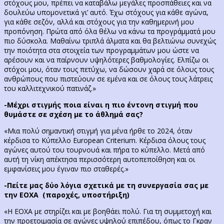
στόχους μου, πρέπει να καταβάλω μεγάλες προσπάθειες και να
δουλεύω υπομονετικά γι’ αυτό. Έχω στόχους για κάθε αγώνα,
για κάθε σεζόν, αλλά και στόχους για την καθημερινή μου
προπόνηση. Πρώτα από όλα θέλω να κάνω τα προγράμματά μου
πιο δύσκολα. Μαθαίνω τριπλά άλματα και θα βελτιώνω συνεχώς
την ποιότητα στα στοιχεία των προγραμμάτων μου ώστε να
αρέσουν και να παίρνουν υψηλότερες βαθμολογίες. Ελπίζω οι
στόχοι μου, όταν τους πετύχω, να δώσουν χαρά σε όλους τους
ανθρώπους που πιστεύουν σε εμένα και σε όλους τους λάτρεις
του καλλιτεχνικού πατινάζ.»
-Μέχρι στιγμής ποια είναι η πιο έντονη στιγμή που
θυμάστε σε σχέση με το άθλημά σας?
«Μια πολύ σημαντική στιγμή για μένα ήρθε το 2024, όταν
κέρδισα το Κύπελλο European Criterium. Κέρδισα όλους τους
αγώνες αυτού του τουρνουά και πήρα το κύπελλο. Μετά από
αυτή τη νίκη απέκτησα περισσότερη αυτοπεποίθηση και οι
εμφανίσεις μου έγιναν πιο σταθερές.»
-Πείτε μας δύο λόγια σχετικά με τη συνεργασία σας με
την ΕΟΧΑ (παροχές, υποστήριξη)
«Η ΕΟΧΑ με στηρίζει και με βοηθάει πολύ. Για τη συμμετοχή και
την προετοιμασία σε αγώνες υψηλού επιπέδου, όπως το Γκραν