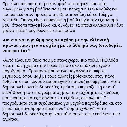
Πρι, είναι απαραίτητη η οικονομική υποστήριξη και είμαι
ευγνώμων για τη βοήθεια που μου παρέχει η ΕΟΧΑ καθώς και
προσωπικά στον πρόεδρο της Ομοσπονδίας, κύριο Γιώργο
Νικητίδη. Επίσης είναι σημαντική η βοήθεια για τον εξοπλισμό
μου, όπως τα παγοπέδιλα και οι λάμες, τα οποία αλλάζουμε κάθε
χρόνο επειδή μεγαλώνει το πόδι μου.»
-Ποια είναι η γνώμη σας σε σχέση με την ελληνική
πραγματικότητα σε σχέση με το άθλημά σας (υποδομές,
νοοτροπία) ?
«Αυτό είναι ένα θέμα που με στενοχωρεί πιο πολύ. Η Ελλάδα
είναι η μόνη χώρα στην Ευρώπη που δεν διαθέτει μεγάλο
παγοδρόμιο. Προπονούμαι σε ένα παγοδρόμιο μικρού
μεγέθους, όπου μαζί με τους αθλητές βρίσκονται στον πάγο
άνθρωποι που κάνουν ερασιτεχνικό πατινάζ και αρχάριοι. Αυτό
δημιουργεί αρκετές δυσκολίες. Πρώτον, επηρεάζει τη σωστή
κατεύθυνση του προγράμματός μου, την ταχύτητα, τις κινήσεις
μου, και τις σωστές εισόδους και εξόδους στα άλματα. Τα
προγράμματα είναι σχεδιασμένα για μεγάλα παγοδρόμια και στο
μικρό μας παγοδρόμιο πρέπει να ” συμπτυχθούν”. Αυτό
δημιουργεί δυσκολίες στην κατεύθυνση και στην εκτέλεση των
αλμάτων.