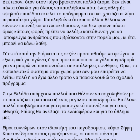
Δεύτερον, όταν στον πάγο βρίσκονται πολλά άτομα, δεν είναι
πάντα εύκολο για όλους να καταλάβουν πότε ένας αθλητής
υψηλού επιπέδου εκτελεί το πρόγραμμα του και χρειάζεται λίγο
περισσότερο χώρο. Καταλαβαίνω ότι και οι άλλοι θέλουν να
κάνουν πατινάζ και να διασκεδάσουν, και δεν φταίνε πάντα –
όμως κάποιες φορές πρέπει να αλλάζω κατεύθυνση για να
αποφεύγω ανθρώπους που βρίσκονται στην πορεία μου, κι έτσι
μπορεί να κάνω λάθη.
Γι’ αυτό κατά την διάρκεια της σεζόν προσπαθούμε να φεύγουμε
εξωτερικό για αγώνες ή για προετοιμασία σε μεγάλα παγοδρομία
για να μπορώ να προπονούμαι σε κατάλληλες συνθήκες. Όμως το
εκπαιδευτικό σύστημα στην χώρα μου δεν μου επιτρέπει να
λείπω πολύ ή να έχω άλλο τρόπο να παρακολουθώ το σχολικό
πρόγραμμα.
Στην Ελλάδα υπάρχουν πολλοί που θέλουν να ασχοληθούν με
το πατινάζ και η κατασκευή ενός μεγάλου παγοδρομίου θα έλυνε
πολλά προβλήματα και για ερασιτεχνικό πατινάζ και για τους
αθλητές. Επίσης θα ανέβαζε το ενδιαφέρον και για το άθλημα
μας.
Είμαι ευγνώμων στον ιδιοκτήτη του παγοδρομίου, κύριο Σήφη
Καπετανίδη και στους εργαζόμενους, οι οποίοι πάντα με
βοηθούν, ειδικά πριν από τους αγώνες. Μου δίνουν τη