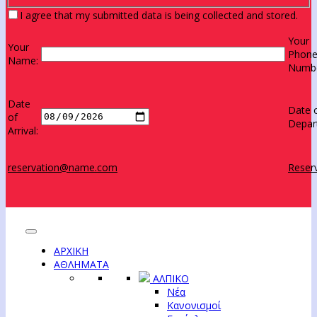
I agree that my submitted data is being collected and stored.
Your
Your
Phon
Name:
Numbe
Date
Date 
of
Depar
Arrival:
reservation@name.com
Reserv
ΑΡΧΙΚΗ
ΑΘΛΗΜΑΤΑ
ΑΛΠΙΚΟ
Νέα
Κανονισμοί