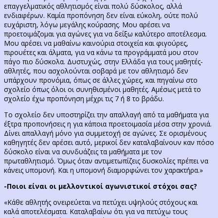
επαγγελματικός αθλητισμός είναι πολύ δύσκολος, αλλά
ενδιαφέρων. Καμία προπόνηση δεν είναι εύκολη, ούτε πολύ
ευχάριστη, λόγω μεγάλης κούρασης. Μου αρέσει να
προετοιμάζομαι για αγώνες για να δείξω καλύτερο αποτέλεσμα.
Μου αρέσει να μαθαίνω καινούρια στοιχεία και φιγούρες,
πιρουέτες και άλματα, για να κάνω τα προγράμματά μου στον
πάγο πιο δύσκολα. Δυστυχώς, στην Ελλάδα για τους μαθητές-
αθλητές, που ασχολούνται σοβαρά με τον αθλητισμό δεν
υπάρχουν προνόμια, όπως σε άλλες χώρες, και πηγαίνω στο
σχολείο όπως όλοι οι συνηθισμένοι μαθητές. Αμέσως μετά το
σχολείο έχω προπόνηση μέχρι τις 7 ή 8 το βράδυ.
Το σχολείο δεν υποστηρίζει την απαλλαγή από τα μαθήματα για
έξτρα προπονήσεις η για κάποια προετοιμασία μέσα στην χρονιά.
Δίνει απαλλαγή μόνο για συμμετοχή σε αγώνες. Σε ορισμένους
καθηγητές δεν αρέσει αυτό, μερικοί δεν καταλαβαίνουν καν πόσο
δύσκολο είναι να συνδυάζεις τα μαθήματα με τον
πρωταθλητισμό. Όμως όταν αντιμετωπίζεις δυσκολίες πρέπει να
κάνεις υπομονή. Και η υπομονή διαμορφώνει τον χαρακτήρα.»
-Ποιοι είναι οι μελλοντικοί αγωνιστικοί στόχοι σας?
«Κάθε αθλητής ονειρεύεται να πετύχει υψηλούς στόχους και
καλά αποτελέσματα. Καταλαβαίνω ότι για να πετύχω τους