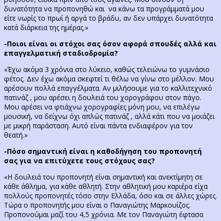
δυνατότητα να προπονηθώ και να κάνω τα προγράμματά μου
είτε νωρίς το πρωί ή αργά το βράδυ, αν δεν υπάρχει δυνατότητα
κατά διάρκεια της ημέρας.»
-Ποιοι είναι οι στόχοι σας όσον αφορά σπουδές αλλά και
επαγγελματική σταδιοδρομία?
«Έχω ακόμα 3 χρόνια στο λύκειο, καθώς τελειώνω το γυμνάσιο
φέτος. Δεν έχω ακόμα σκεφτεί τι θέλω να γίνω στο μέλλον. Μου
αρέσουν πολλά επαγγέλματα. Αν μιλήσουμε για το καλλιτεχνικό
πατινάζ , μου αρέσει η δουλειά του χορογράφου στον πάγο.
Μου αρέσει να φτιάχνω χορογραφίες μόνη μου, να επιλέγω
μουσική, να δείχνω όχι απλώς πατινάζ , αλλά κάτι που να μοιάζει
με μικρή παράσταση. Αυτό είναι πάντα ενδιαφέρον για τον
θεατή.»
-Πόσο σημαντική είναι η καθοδήγηση του προπονητή
σας για να επιτύχετε τους στόχους σας?
«Η δουλειά του προπονητή είναι σημαντική και ανεκτίμητη σε
κάθε άθλημα, για κάθε αθλητή. Στην αθλητική μου καριέρα είχα
πολλούς προπονητές τόσο στην Ελλάδα, όσο και σε άλλες χώρες.
Τώρα ο προπονητής μου είναι ο Παναγιώτης Μαρκουίζος.
Προπονούμαι μαζί του 4,5 χρόνια. Με τον Παναγιώτη έφτασα