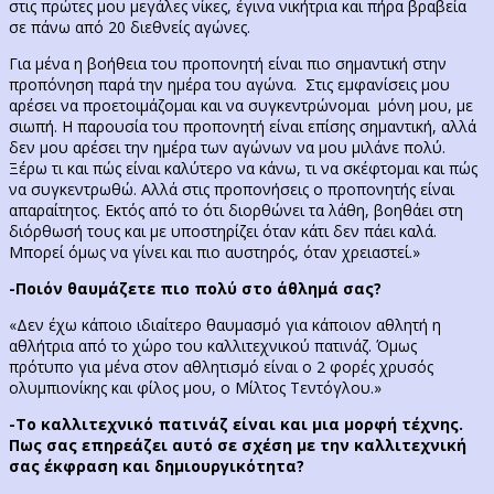
στις πρώτες μου μεγάλες νίκες, έγινα νικήτρια και πήρα βραβεία
σε πάνω από 20 διεθνείς αγώνες.
Για μένα η βοήθεια του προπονητή είναι πιο σημαντική στην
προπόνηση παρά την ημέρα του αγώνα. Στις εμφανίσεις μου
αρέσει να προετοιμάζομαι και να συγκεντρώνομαι μόνη μου, με
σιωπή. Η παρουσία του προπονητή είναι επίσης σημαντική, αλλά
δεν μου αρέσει την ημέρα των αγώνων να μου μιλάνε πολύ.
Ξέρω τι και πώς είναι καλύτερο να κάνω, τι να σκέφτομαι και πώς
να συγκεντρωθώ. Αλλά στις προπονήσεις ο προπονητής είναι
απαραίτητος. Εκτός από το ότι διορθώνει τα λάθη, βοηθάει στη
διόρθωσή τoυς και με υποστηρίζει όταν κάτι δεν πάει καλά.
Μπορεί όμως να γίνει και πιο αυστηρός, όταν χρειαστεί.»
-Ποιόν θαυμάζετε πιο πολύ στο άθλημά σας?
«Δεν έχω κάποιο ιδιαίτερο θαυμασμό για κάποιον αθλητή η
αθλήτρια από το χώρο του καλλιτεχνικού πατινάζ. Όμως
πρότυπο για μένα στον αθλητισμό είναι ο 2 φορές χρυσός
ολυμπιονίκης και φίλος μου, ο Μίλτος Τεντόγλου.»
-Το καλλιτεχνικό πατινάζ είναι και μια μορφή τέχνης.
Πως σας επηρεάζει αυτό σε σχέση με την καλλιτεχνική
σας έκφραση και δημιουργικότητα?