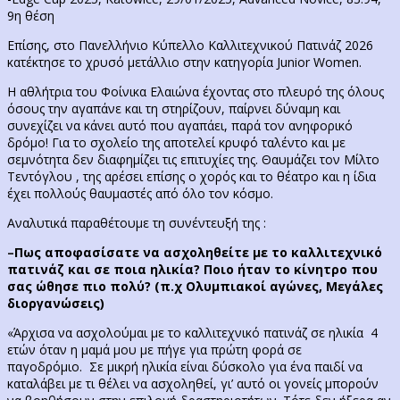
9η θέση
Επίσης, στο Πανελλήνιο Κύπελλο Καλλιτεχνικού Πατινάζ 2026
κατέκτησε το χρυσό μετάλλιο στην κατηγορία Junior Women.
Η αθλήτρια του Φοίνικα Ελαιώνα έχοντας στο πλευρό της όλους
όσους την αγαπάνε και τη στηρίζουν, παίρνει δύναμη και
συνεχίζει να κάνει αυτό που αγαπάει, παρά τον ανηφορικό
δρόμο! Για το σχολείο της αποτελεί κρυφό ταλέντο και με
σεμνότητα δεν διαφημίζει τις επιτυχίες της. Θαυμάζει τον Μίλτο
Τεντόγλου , της αρέσει επίσης ο χορός και το θέατρο και η ίδια
έχει πολλούς θαυμαστές από όλο τον κόσμο.
Αναλυτικά παραθέτουμε τη συνέντευξή της :
–
Πως αποφασίσατε να ασχοληθείτε με το καλλιτεχνικό
πατινάζ και σε ποια ηλικία? Ποιο ήταν το κίνητρο που
σας ώθησε πιο πολύ? (π.χ Ολυμπιακοί αγώνες, Μεγάλες
διοργανώσεις)
«Άρχισα να ασχολούμαι με το καλλιτεχνικό πατινάζ σε ηλικία 4
ετών όταν η μαμά μου με πήγε για πρώτη φορά σε
παγοδρόμιο. Σε μικρή ηλικία είναι δύσκολο για ένα παιδί να
καταλάβει με τι θέλει να ασχοληθεί, γι’ αυτό οι γονείς μπορούν