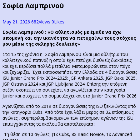
Σοφία Λαμπρινού
May 21, 2026
682
Views
0
Likes
Σοφία Λαμπρινού :
«Ο αθλητισμός με έμαθε να έχω
υπομονή και την ικανότητα να πετυχαίνω τους στόχους
μου μέσω της σκληρής δουλειάς»
Στα 15 της χρόνια η Σοφία Λαμπρινού είναι μια αθλήτρια του
καλλιτεχνικού πατινάζ η οποία έχει πετύχει διεθνείς διακρίσεις
και έχει κερδίσει πολλά μετάλλια. Μεταμορφώνεται στον πάγο
και ξεχωρίζει. Έχει εκπροσωπήσει την Ελλάδα σε 4 διοργανώσεις
ISU Junior Grand Prix 2024-2025: JGP Ankara 2025, JGP Baku 2025,
JGP Ostrava 2024 και JGP Ljubljana 2024. Επίσης την επόμενη
σεζόν σκοπεύει να συνεχίσει να αγωνίζεται στην κατηγορία
Junior και στοχεύει να συμμετάσχει και στο Junior Grand Prix 2026.
Αγωνίζεται από το 2019 σε διοργανώσεις της ISU ξεκινώντας από
την κατηγορία Cubs. Από τότε έχει λάβει μέρος σε 32 επίσημους
αγώνες , συμπεριλαμβανομένων των επίσημων αγώνων της ISU
επιτυγχάνοντας τα ακόλουθα αποτελέσματα :
-1η θέση σε 10 αγώνες (1x Cubs, 8x Basic Novice, 1x Advanced