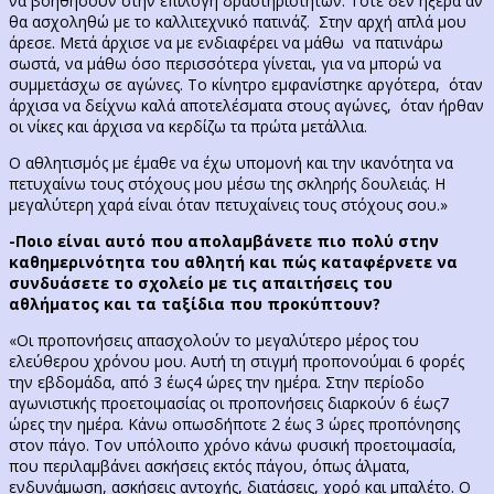
να βοηθήσουν στην επιλογή δραστηριοτήτων. Τότε δεν ήξερα αν
θα ασχοληθώ με το καλλιτεχνικό πατινάζ. Στην αρχή απλά μου
άρεσε. Μετά άρχισε να με ενδιαφέρει να μάθω να πατινάρω
σωστά, να μάθω όσο περισσότερα γίνεται, για να μπορώ να
συμμετάσχω σε αγώνες. Το κίνητρο εμφανίστηκε αργότερα, όταν
άρχισα να δείχνω καλά αποτελέσματα στους αγώνες, όταν ήρθαν
οι νίκες και άρχισα να κερδίζω τα πρώτα μετάλλια.
Ο αθλητισμός με έμαθε να έχω υπομονή και την ικανότητα να
πετυχαίνω τους στόχους μου μέσω της σκληρής δουλειάς. Η
μεγαλύτερη χαρά είναι όταν πετυχαίνεις τους στόχους σου.»
-Ποιο είναι αυτό που απολαμβάνετε πιο πολύ στην
καθημερινότητα του αθλητή και πώς καταφέρνετε να
συνδυάσετε το σχολείο με τις απαιτήσεις του
αθλήματος και τα ταξίδια που προκύπτουν?
«Οι προπονήσεις απασχολούν το μεγαλύτερο μέρος του
ελεύθερου χρόνου μου. Αυτή τη στιγμή προπονούμαι 6 φορές
την εβδομάδα, από 3 έως4 ώρες την ημέρα. Στην περίοδο
αγωνιστικής προετοιμασίας οι προπονήσεις διαρκούν 6 έως7
ώρες την ημέρα. Κάνω οπωσδήποτε 2 έως 3 ώρες προπόνησης
στον πάγο. Τον υπόλοιπο χρόνο κάνω φυσική προετοιμασία,
που περιλαμβάνει ασκήσεις εκτός πάγου, όπως άλματα,
ενδυνάμωση, ασκήσεις αντοχής, διατάσεις, χορό και μπαλέτο. Ο