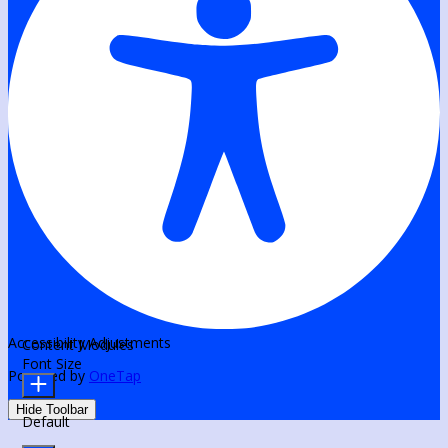
Accessibility Adjustments
Content Modules
Font Size
Powered by
OneTap
Hide Toolbar
Default