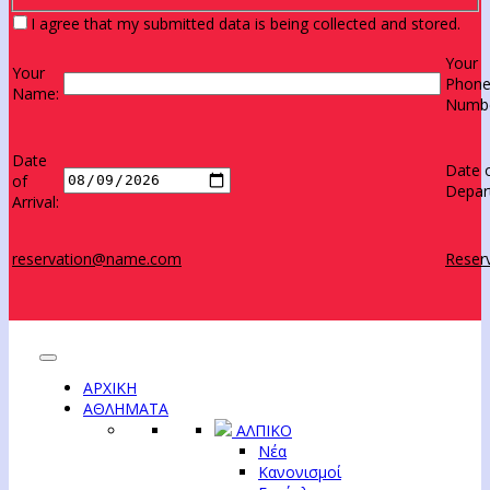
I agree that my submitted data is being collected and stored.
Your
Your
Phon
Name:
Numbe
Date
Date 
of
Depar
Arrival:
reservation@name.com
Reserv
ΑΡΧΙΚΗ
ΑΘΛΗΜΑΤΑ
ΑΛΠΙΚΟ
Νέα
Κανονισμοί