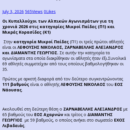
July 3, 2026
565
Views
0
Likes
Οι Κυπελλούχοι των Αλπικών Αγωνισμάτων για τη
χρονιά 2026 στις κατηγορίες Μικροί Παίδες (Π1) και
Μικρές Κορασίδες (Κ1)
Στην
κατηγορία Μικροί Παίδες
(Π1) οι τρείς πρώτοι αθλητές
είναι οι
ΛΕΦΟΥΣΗΣ ΝΙΚΟΛΑΟΣ, ΖΑΡΝΑΒΕΛΛΗΣ ΑΛΕΞΑΝΔΡΟΣ
και ΔΙΑΜΑΝΤΗΣ ΓΕΩΡΓΙΟΣ.
Σε αυτήν την κατηγορία τα
αγωνίσματα στα οποία διακρίθηκαν οι αθλητές ήταν έξι.Συνολικά
69 αθλητές συμμετείχαν από τους οποίους βαθμολογήθηκαν οι
35.
Πρώτος με αρκετή διαφορά από τον δεύτερο συγκεντρώνοντας
111 βαθμούς
είναι ο αθλητής
ΛΕΦΟΥΣΗΣ ΝΙΚΟΛΑΟΣ
του
ΕΟΣ
Νάουσας
.
Ακολουθεί στη δεύτερη θέση ο
ΖΑΡΝΑΒΕΛΛΗΣ ΑΛΕΞΑΝΔΡΟΣ
με
65 βαθμούς του
ΕΟΣ Αχαρνών
και τρίτος ο
ΔΙΑΜΑΝΤΗΣ
ΓΕΩΡΓΙΟΣ
με 59 βαθμούς, ο οποίος ανήκει στο σωματείο
ΕΧΟΣ
Λιβαδειάς
.