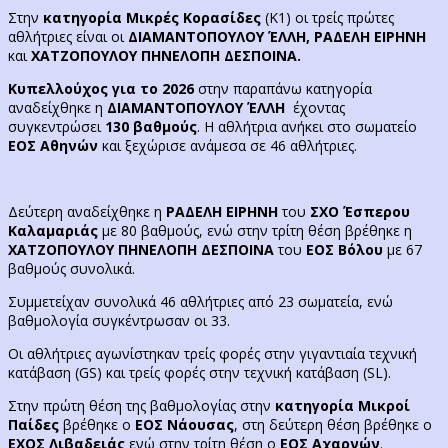
Στην
κατηγορία Μικρές Κορασίδες
(Κ1) οι τρείς πρώτες
αθλήτριες είναι οι
ΔΙΑΜΑΝΤΟΠΟΥΛΟΥ ΈΛΛΗ, ΡΑΔΕΛΗ ΕΙΡΗΝΗ
και
ΧΑΤΖΟΠΟΥΛΟΥ ΠΗΝΕΛΟΠΗ ΔΕΣΠΟΙΝΑ.
Κυπελλούχος για το 2026
στην παραπάνω κατηγορία
αναδείχθηκε η
ΔΙΑΜΑΝΤΟΠΟΥΛΟΥ ΈΛΛΗ
έχοντας
συγκεντρώσει
130 βαθμούς
. Η αθλήτρια ανήκει στο σωματείο
ΕΟΣ Αθηνών
και ξεχώρισε ανάμεσα σε 46 αθλήτριες.
Δεύτερη αναδείχθηκε η
ΡΑΔΕΛΗ ΕΙΡΗΝΗ
του
ΣΧΟ Έσπερου
Καλαμαριάς
με 80 βαθμούς, ενώ στην τρίτη θέση βρέθηκε η
ΧΑΤΖΟΠΟΥΛΟΥ ΠΗΝΕΛΟΠΗ ΔΕΣΠΟΙΝΑ
του
ΕΟΣ Βόλου
με 67
βαθμούς συνολικά.
Συμμετείχαν συνολικά 46 αθλήτριες από 23 σωματεία, ενώ
βαθμολογία συγκέντρωσαν οι 33.
Οι αθλήτριες αγωνίστηκαν τρείς φορές στην γιγαντιαία τεχνική
κατάβαση (GS) και τρείς φορές στην τεχνική κατάβαση (SL).
Στην πρώτη θέση της βαθμολογίας στην
κατηγορία Μικροί
Παίδες
βρέθηκε ο
ΕΟΣ Νάουσας
, στη δεύτερη θέση βρέθηκε ο
ΕΧΟΣ Λιβαδειάς
ενώ στην τρίτη θέση ο
ΕΟΣ Αχαρνών
.