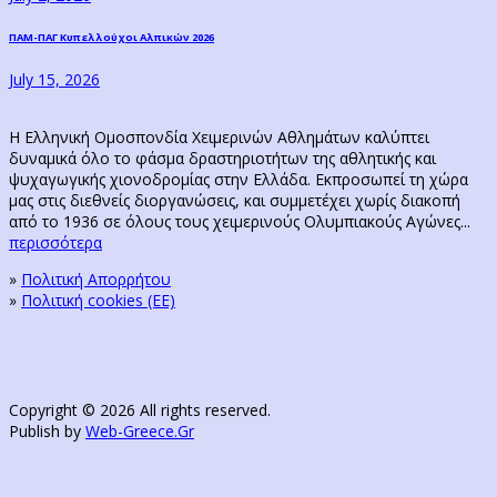
Next
ΠΑΜ-ΠΑΓ Κυπελλούχοι Αλπικών 2026
post:
July 15, 2026
Η Ελληνική Ομοσπονδία Χειμερινών Αθλημάτων καλύπτει
δυναμικά όλο το φάσμα δραστηριοτήτων της αθλητικής και
ψυχαγωγικής χιονοδρομίας στην Ελλάδα. Εκπροσωπεί τη χώρα
μας στις διεθνείς διοργανώσεις, και συμμετέχει χωρίς διακοπή
από το 1936 σε όλους τους χειμερινούς Ολυμπιακούς Αγώνες...
περισσότερα
»
Πολιτική Απορρήτου
»
Πολιτική cookies (ΕΕ)
Copyright © 2026 All rights reserved.
Publish by
Web-Greece.Gr