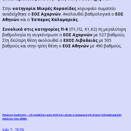
Στην
κατηγορία Μικρές Κορασίδες
κορυφαίο σωματείο
αναδείχθηκε ο
ΕΟΣ Αχαρνών
. Ακολουθεί βαθμολογικά ο
ΕΟΣ
Αθηνών
και ο
Έσπερος Καλαμαριάς
.
Συνολικά στις κατηγορίες Π-Κ
(Π1,Π2, Κ1,Κ2) τη μεγαλύτερη
βαθμολογία τη συγκέντρωσε ο
ΕΟΣ Αχαρνών
με 527 βαθμούς.
Στη δεύτερη θέση ακολουθεί ο
ΕΧΟΣ Λιβαδειάς
με 505
βαθμούς και στην τρίτη θέση ο
ΕΟΣ Αθηνών
με 490 βαθμούς.
Post
Previous
Πρώιος Ιωάννης : «Ο μεγάλος μου στόχος είναι η συμμετοχή στους Ολυμπιακούς
Αγώνες του 2030»
post:
navigation
July 2, 2026